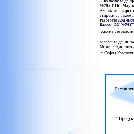
Ако желаете да пр
9070XT OC Magnet
Ако имате въпрос с
въпроси за видео 
Разберете
Коя виде
Radeon RX 9070XT 
Ако не сте запозн
колебайте да ни п
Можете единствено
* София Компютър
По този начи
*
Продук