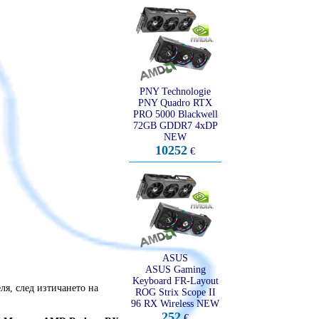
PNY Technologie
PNY Quadro RTX
PRO 5000 Blackwell
72GB GDDR7 4xDP
NEW
10252
€
ASUS
ASUS Gaming
Keyboard FR-Layout
ля, след изтичането на
ROG Strix Scope II
96 RX Wireless NEW
252
€