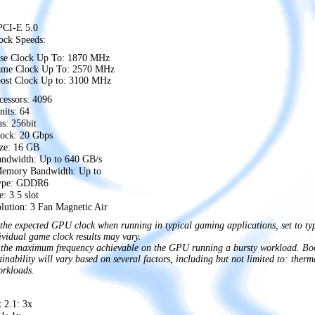
 PCI-E 5.0
ock Speeds:
se Clock Up To: 1870 MHz
me Clock Up To: 2570 MHz
ost Clock Up to: 3100 MHz
cessors: 4096
its: 64
: 256bit
ock: 20 Gbps
ze: 16 GB
ndwidth: Up to 640 GB/s
Memory Bandwidth: Up to
ype: GDDR6
e: 3.5 slot
lution: 3 Fan Magnetic Air
the expected GPU clock when running in typical gaming applications, set to t
vidual game clock results may vary.
 the maximum frequency achievable on the GPU running a bursty workload. Boos
ainability will vary based on several factors, including but not limited to: ther
orkloads.
 2.1: 3x ‍