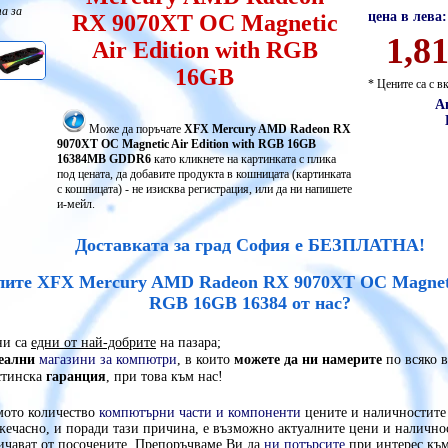
а за
цена в лева:
RX 9070XT OC Magnetic
1,8
Air Edition with RGB
16GB
* Цените са с 
А
Може да поръчате
XFX Mercury AMD Radeon RX
9070XT OC Magnetic Air Edition with RGB 16GB
16384MB GDDR6
като кликнете на картинката с плика
под цената, да добавите продукта в кошницата (картинката
с кошницата) - не изисква регистрация, или да ни напишете
и-мейл.
Доставката за град София е БЕЗПЛАТНА!
пите XFX Mercury AMD Radeon RX 9070XT OC Magnetic
RGB 16GB 16384 от нас?
и са
едни от най-добрите
на пазара;
еални
магазини за компютри
, в които
можете да ни намерите
по всяко в
стинска
гаранция
, при това към нас!
мото количество
компютърни части и компоненти
цените и наличностите 
жечасно, и поради тази причина, е възможно актуалните цени и налично
личават от посочените. Препоръчваме Ви да
ни потърсите
при интерес къ