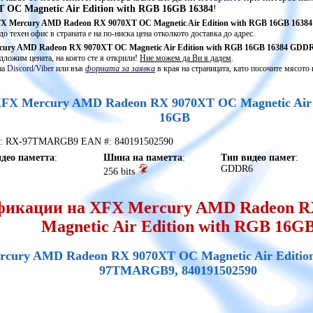
 OC Magnetic Air Edition with RGB 16GB 16384
!
X Mercury AMD Radeon RX 9070XT OC Magnetic Air Edition with RGB 16GB 16384
 до техен офис в страната е на по-ниска цена отколкото доставка до адрес.
ury AMD Radeon RX 9070XT OC Magnetic Air Edition with RGB 16GB 16384 GDD
едложим цената, на която сте я открили!
Ние можем да Ви я дадем
.
на
Discord
/
Viber
или във
формата за заявка
в края на страницата, като посочите мясото 
XFX Mercury AMD Radeon RX 9070XT OC Magnetic Air 
16GB
t #: RX-97TMARGB9 EAN #: 840191502590
део паметта
:
Шина на паметта
:
Тип видео памет
:
GDDR6
256 bits
икации на XFX Mercury AMD Radeon R
Magnetic Air Edition with RGB 16G
cury AMD Radeon RX 9070XT OC Magnetic Air Editio
97TMARGB9, 840191502590