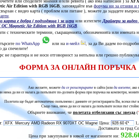
очетете или споделите мнения и/или ревюта ( ако има написани ) за
XFX
ic Air Edition with RGB 16GB
, заповядайте във
форума ни за отзиви и 
вързан с видео карта ( проблем или питане ), можете да зададете въпрос
карти
.
о карта е добра ( подходяща ) за игри
или изтеглете
Драйвери за виде
OC Magnetic Air Edition with RGB 16GB
.
ати с техническите термини, съкращенията, обозначенията или имената на
отърсите
по WhatsApp
или на
и-мейл
, за да Ви дадем по-подроб
 да спечелите!
с не гарантира и не носи отговорност за непълна или грешно публику
ФОРМА ЗА ОНЛАЙН ПОРЪЧКА
Ако желаете, можете
да се регистрирате
в сайта (или
да влезете
, ако
н няма да ви се налага да попълвате по-долната форма при поръчка на компютри, монито
Полетата ще бъдат автоматично попълнени с данните от регистрацията Ви, всеки път ко
Също така, няма да ви се налага да попълвате всеки път стойно
Обърнете внимание, че
полетата отбелязани със звезда
(
т
:
Цена:
1,
Доставката за град С
928.6
Цена при закупуване в някой от магазините ни: