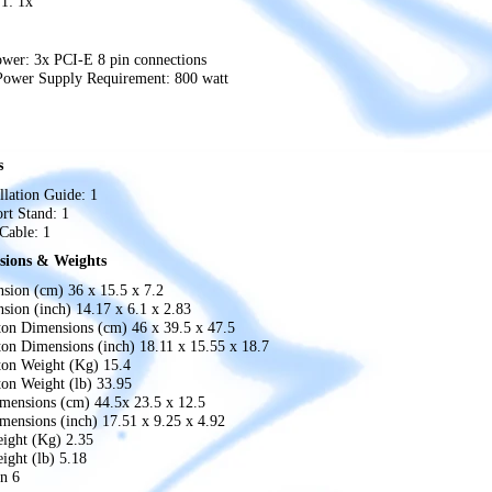
1: 1x
ower: 3x PCI-E 8 pin connections
wer Supply Requirement: 800 watt
s
llation Guide: 1
t Stand: 1
Cable: 1
sions & Weights
nsion (cm) 36 x 15.5 x 7.2
sion (inch) 14.17 x 6.1 x 2.83
ton Dimensions (cm) 46 x 39.5 x 47.5
ton Dimensions (inch) 18.11 x 15.55 x 18.7
ton Weight (Kg) 15.4
ton Weight (lb) 33.95
mensions (cm) 44.5x 23.5 x 12.5
mensions (inch) 17.51 x 9.25 x 4.92
ight (Kg) 2.35
ight (lb) 5.18
on 6