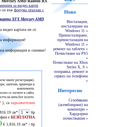
 Mercury AMD Radeon RX
мнения за видео карти
.
а си във
форума свързан с
Ново
о карта XFX Mercury AMD
Инсталация,
инсталиране на
 видео картата не се
Windows 11 »
Преинсталиране,
на информация!
преинсталация на
Windows 11 »
ремонт на таблети »
вана информация и снимки!
Почистване на PS5
»
Почистване на Xbox
Series X, S »
поправка, ремонт и
сервиз на телефони
 вече имате регистрация).
»
ри, лаптопи, принтери и
компоненти.
Интересно
гато се логнете в сайта.
стта на анти-бот полето.
Сглобяване
*
), са
задължителни
.
(асемблиране) на
компютри »
816.19 лв*
бр.
Хардуерни
офия е
БЕЗПЛАТНА
.
почиствания »
0
€ 1,816.19 лв* / бр.