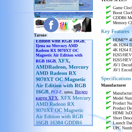
Seasonic
офис принадлежности
SHARKOON
Game Cloc
очила
Shuttle
Boost Cloc
принадлежности
Spire
GDDR6 Mem
радиостанции
Memory Cl
Super Flower
Mercury AMD Radeon RX
рамка за снимка
SUPERMICRO
Key Features
9070XT OC Magnetic Air
сплитери
Thermalright
Тагове
:
Edition with RGB 16GB
,
телескоп
Thermaltake
HDMI™ 4K
Цена на Mercury AMD
уреди за дома
Trendsonic
4K H264 D
Radeon RX 9070XT OC
фитнес гривни
XIGMATEK
4K H264 E
Magnetic Air Edition with
часовници
Xilence
H265/HEV
XFX,
RGB 16GB
,
H265/HEV
XPG
AMDRadeon, Mercury
AV1 Decod
Zalman
AMD Radeon RX
AV1 Encod
Zebra
9070XT OC Magnetic
или изберете
Specifications
Air Edition with RGB
захранвания втора употреба
Manufacturer
16GB
Видео
,
PCI-E
, цена,
XFX Mercury
‍Manufactu
карти XFX
,
Model Nu
AMD Radeon RX
Product N
9070XT OC Magnetic
Product D
Air Edition with RGB
HDMI 3xD
16GB 16384 GDDR6
Short Des
Launch Dat
цена
Информация за XFX
,
UPC Numbe
Mercury AMD Radeon RX