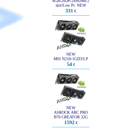
8GB/2xDP/2xHDMI/2
slot/Low Pr. NEW
331
€
NEW
MSI N210-1GD3/LP
54
€
NEW
ASROCK ARC PRO
B70 CREATOR 32G
1592
€