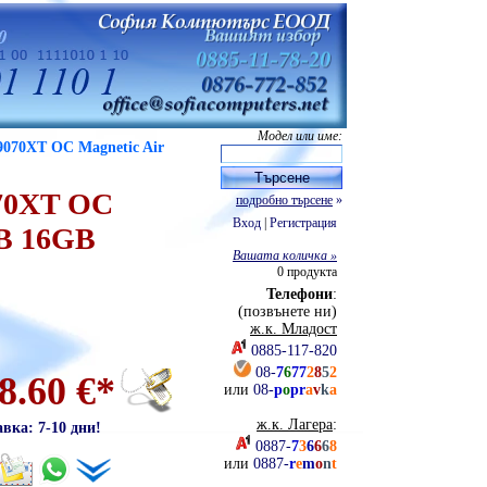
Модел или име:
070XT OC Magnetic Air
70XT OC
подробно търсене
»
Вход
|
Регистрация
B 16GB
Вашата количка »
0
продукта
Телефони
:
(позвънете ни)
ж.к. Младост
0885-117-820
08-
7
6
77
2
8
5
2
8.60 €*
или
08-
p
o
pr
a
v
k
a
ж.к. Лагера
:
авка: 7-10 дни!
0887-
7
3
6
6
6
8
или
0887-
r
e
m
o
n
t