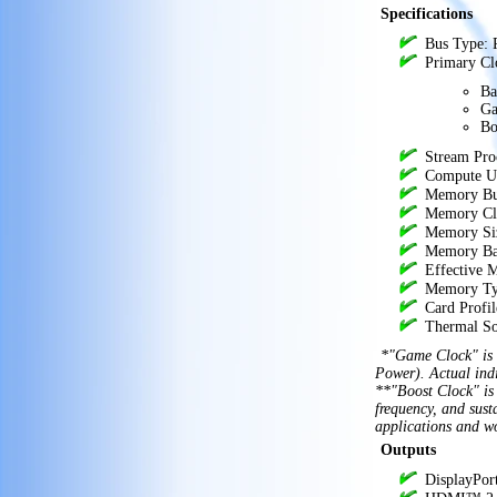
9070XT OC Magnetic Air
Specifications
Edition with RGB 16GB
,
‍Bus Type:
Видеокарта XFX Mercury AMD
Primary Cl
Radeon RX 9070XT OC
Magnetic Air Edition with RGB
Ba
16GB 16384
,
Цена на XFX
Ga
Mercury AMD Radeon RX 9070XT
Bo
OC Magnetic Air Edition with RGB
,
Stream Pro
16GB 16384 GDDR6 PCI-E
Геймърски видеокарти
,
Compute Un
бързи видео карти
Memory Bus
,
видео
Memory Cl
карта за игри
,
Memory Si
AMDRadeon видео
Memory Ba
карти
ниски цени
,
price
,
,
Effective 
промоция на видео карта
,
Memory T
XFX Mercury AMD Radeon RX
Card Profil
9070XT OC Magnetic Air Edition with
Thermal So
,
RGB 16GB 16384MB цени
Ниски
Видео
,
цени на видеокарти
*"Game Clock" is 
карти за настолни
Power). Actual indi
**"Boost Clock" is
компютри
XFX видео
,
frequency, and sust
карти
XFX Mercury
,
applications and w
AMD Radeon RX 9070XT
Outputs
OC Magnetic Air Edition
‍DisplayPort
with RGB 16GB
,
PCI-E