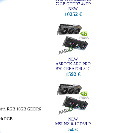
72GB GDDR7 4xDP
NEW
10252 €
NEW
ASROCK ARC PRO
B70 CREATOR 32G
1592 €
n with RGB 16GB GDDR6
ith RGB
NEW
MSI N210-1GD3/LP
54 €