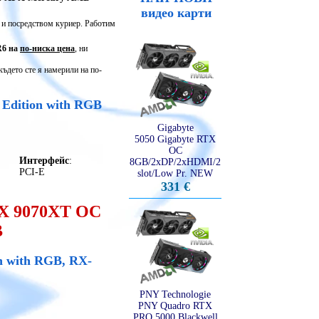
видео карти
и посредством куриер. Работим
R6 на
по-ниска цена
, ни
където сте я намерили на по-
Edition with RGB
Gigabyte
5050 Gigabyte RTX
OC
Интерфейс
:
8GB/2xDP/2xHDMI/2
PCI-E
slot/Low Pr. NEW
331 €
X 9070XT OC
B
n with RGB, RX-
PNY Technologie
PNY Quadro RTX
PRO 5000 Blackwell