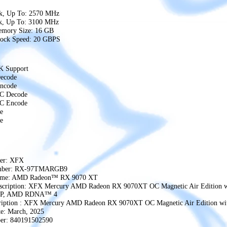
k, Up To: 2570 MHz
k, Up To: 3100 MHz
ory Size: 16 GB
ock Speed: 20 GBPS
 Support
ecode
ncode
C Decode
C Encode
e
e
rer: XFX
mber: RX-97TMARGB9
ame: AMD Radeon™ RX 9070 XT
escription: XFX Mercury AMD Radeon RX 9070XT OC Magnetic Air Editio
P, AMD RDNA™ 4
cription : XFX Mercury AMD Radeon RX 9070XT OC Magnetic Air Edition w
e: March, 2025
r: 840191502590