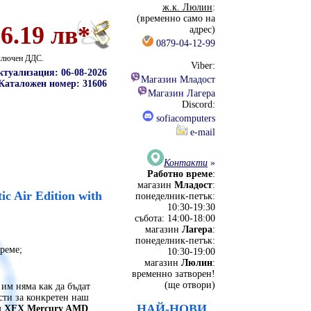
ж.к. Люлин
:
(временно само на
16.19 лв*
адрес)
0879-04-12-99
включен ДДС.
Viber:
ктуализация: 06-08-2026
Магазин Младост
Каталожен номер: 31606
Магазин Лагера
Discord:
sofiacomputers
e-mail
Контакти
»
Работно време
:
магазин
Младост
:
 Air Edition with
понеделник-петък:
10:30-19:30
събота: 14:00-18:00
магазин
Лагера
:
понеделник-петък:
реме;
10:30-19:00
магазин
Люлин
:
временно затворен!
(ще отвори)
им няма как да бъдат
сти за конкретен наш
НАЙ-НОВИ
м
XFX Mercury AMD