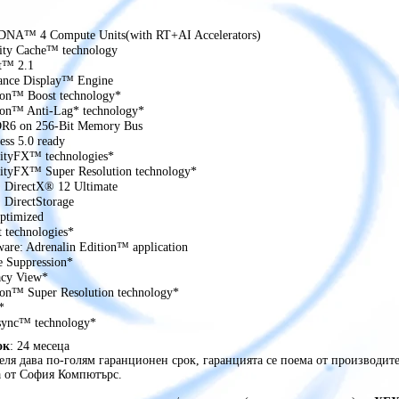
NA™ 4 Compute Units(with RT+AI Accelerators)
ity Cache™ technology
t™ 2.1
nce Display™ Engine
n™ Boost technology*
n™ Anti-Lag* technology*
6 on 256-Bit Memory Bus
ss 5.0 ready
ityFX™ technologies*
tyFX™ Super Resolution technology*
 DirectX® 12 Ultimate
 DirectStorage
ptimized
technologies*
re: Adrenalin Edition™ application
 Suppression*
cy View*
n™ Super Resolution technology*
*
ync™ technology*
ок
: 24 месеца
ля дава по-голям гаранционен срок, гаранцията се поема от производите
а от София Компютърс.