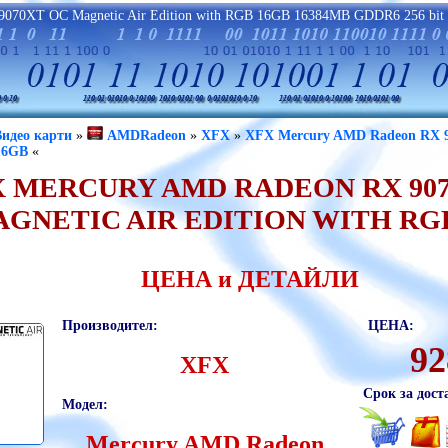
070XT OC Magnetic Air Edition with RGB 16GB 16384MB GDDR6 256 bit
Видео карти
»
AMDRadeon
»
XFX
»
XFX Mercury AMD Radeon RX 9
16GB
«
X MERCURY AMD RADEON RX 90
GNETIC AIR EDITION WITH RG
ЦЕНА и ДЕТАЙЛИ
Производител:
ЦЕНА:
92
XFX
Срок за дост
Модел:
Mercury AMD Radeon