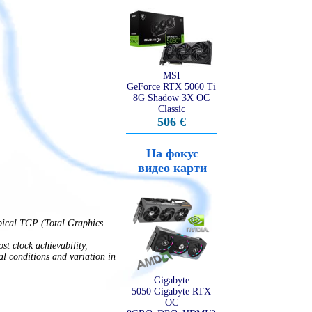
MSI
GeForce RTX 5060 Ti
8G Shadow 3X OC
Classic
506 €
На фокус
видео карти
ypical TGP (Total Graphics
t clock achievability,
mal conditions and variation in
Gigabyte
5050 Gigabyte RTX
OC