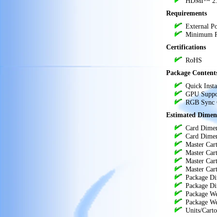
HDMI™ 2.
XFX Mercury
видео карти
,
AMD Radeon RX 9070XT
Requirements
OC Magnetic Air Edition
‍External P
with RGB 16GB цена
,
Minimum Po
Мощни видеокарти
,
геймърски видео карти
Certifications
,
VGA,
нови видеокарти
,
RoHS
видеокарта за
videocard
,
Package Content
настолен компютър
,
ATI, nVidia
Quick Insta
GPU Suppor
RGB Sync 
Estimated Dimen
‍Card Dime
Card Dimen
Master Car
Master Car
Master Car
Master Car
Package Di
Package Di
Package We
Package We
Units/Cart