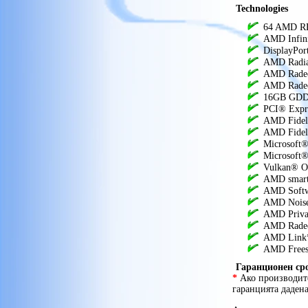
Technologies
64 AMD RD
AMD Infin
DisplayPor
AMD Radia
AMD Radeo
AMD Radeo
16GB GDDR
PCI® Expre
AMD Fidel
AMD Fideli
Microsoft®
Microsoft®
Vulkan® O
AMD smart 
AMD Softwa
AMD Noise
AMD Priva
AMD Radeo
AMD Link
AMD Frees
Гаранционен ср
*
Ако производите
гаранцията даден