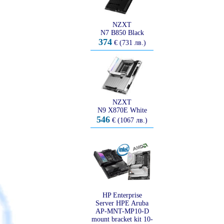
NZXT
N7 B850 Black
374
€ (731 лв.)
NZXT
N9 X870E White
546
€ (1067 лв.)
HP Enterprise
Server HPE Aruba
AP-MNT-MP10-D
mount bracket kit 10-