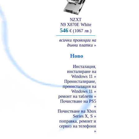
NZXT
N9 X870E White
546
€ (1067 лв.)
всички промоции на
дънни платки
»
Ново
Инсталация,
инсталиране на
Windows 11 »
Преинсталиране,
преинсталация на
Windows 11 »
ремонт на таблети »
Почистване на PS5
»
Почистване на Xbox
Series X, S »
поправка, ремонт и
сервиз на телефони
»