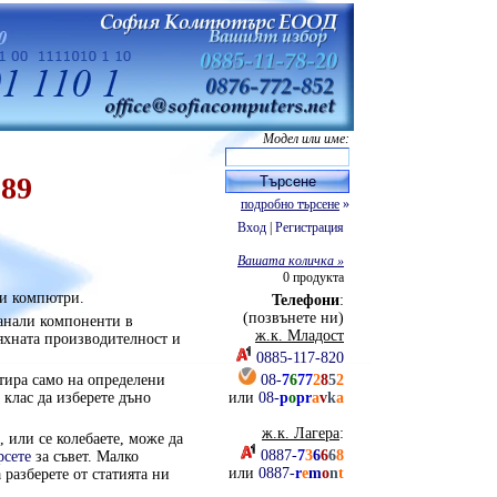
Модел или име:
89
подробно търсене
»
Вход
|
Регистрация
Вашата количка »
0
продукта
ни компютри.
Телефони
:
(позвънете ни)
анали компоненти в
ж.к. Младост
тяхната производителност и
0885-117-820
тира само на определени
08-
7
6
77
2
8
5
2
 клас да изберете дъно
или
08-
p
o
pr
a
v
k
a
ж.к. Лагера
:
, или се колебаете, може да
0887-
7
3
6
6
6
8
рсете
за съвет. Малко
или
0887-
r
e
m
o
n
t
разберете от статията ни