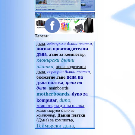
Seasonic
офис принадлежности
SHARKOON
очила
Shuttle
принадлежности
Spire
радиостанции
Super Flower
рамка за снимка
ДЪННИ ПЛАТКИ на
SUPERMICRO
сплитери
сокет 4189
Thermalright
,
компютърни
Тагове
:
телескоп
Thermaltake
дъна
,
геймърски дънни платки
,
уреди за дома
Trendsonic
високо производителни
фитнес гривни
XIGMATEK
дъна
,
дъно за компютър
,
часовници
Xilence
клокърски дънни
XPG
платки
,
производителни
Zalman
дъна
,
сървърни дънни платки
,
Zebra
цена на
бюджетно дъно
,
или изберете
дъна платка
цени на
,
захранвания втора употреба
дъно
,
mainboards
,
motherboards
dyno za
,
duno
komputar
,
,
компютърна дънна платка
,
колко струва дъно за
компютър
,
Дънни платки
(Дъна) за компютър,
Геймърски дъна
,
Сървърна дънна платка
.
Дъна платка за процесор на