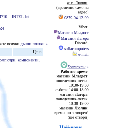
ж.к. Люлин
:
(временно само на
адрес)
4710
INTEL-int
0879-04-12-99
Viber:
R4
Магазин Младост
Магазин Лагера
Discord:
ижте всички
дънни платки »
sofiacomputers
Цена
e-mail
компютри, компоненти,
Контакти
»
Работно време
:
магазин
Младост
:
понеделник-петък:
10:30-19:30
събота: 14:00-18:00
магазин
Лагера
:
понеделник-петък:
10:30-19:00
магазин
Люлин
:
временно затворен!
(ще отвори)
Най-нови