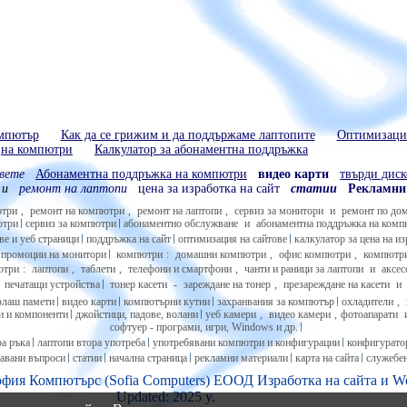
омпютър
Как да се грижим и да поддържаме лаптопите
Оптимизация
на компютри
Калкулатор за абонаментна поддръжка
вете
Абонаментна поддръжка на компютри
видео карти
твърди диск
и
ремонт на лаптопи
цена за изработка на сайт
статии
Рекламни
ютри
,
ремонт на компютри
,
ремонт на лаптопи
,
сервиз за монитори
и
ремонт по до
ютри
сервиз за компютри
абонаментно обслужване
и
абонаментна поддръжка на ком
ве и уеб страници
поддръжка на сайт
оптимизация на сайтове
калкулатор за цена на из
промоции на монитори
компютри
:
домашни компютри
,
офис компютри
,
компютри
ютри
:
лаптопи
,
таблети
,
телефони и смартфони
,
чанти и раници за лаптопи
и
аксес
и
печатащи устройства
тонер касети
-
зареждане на тонер
,
презареждане на касети
и
лаш памети
видео карти
компютърни кутии
захранвания за компютър
охладители
,
и и компоненти
джойстици, падове, волани
уеб камери
,
видео камери
,
фотоапарати
софтуер - програми, игри, Windows и др.
а ръка
лаптопи втора употреба
употребявани компютри и конфигурации
конфигуратор
давани въпроси
статии
начална страница
рекламни материали
карта на сайта
служебе
офия Компютърс (Sofia Computers) ЕООД
Изработка на сайт
а и
We
Updated: 2025 y.