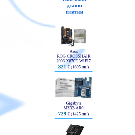
дънни
платки
Asus
ROG CROSSHAIR
2006 X870E WIFI7
821
€ (1605 лв.)
Gigabyte
MZ32-AR0
729
€ (1425 лв.)