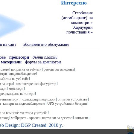
Интересно
Сглобяване
(асемблиране) на
компютри »
Хардуерни
почиствания »
 на сайт
абонаментно обслужване
ове
процесори
дънни платки
 материали
форум за компютри
мовете
поправка на теблети
ремонт на телефони
пютри
видеонаблюдение
работка на уеб сайт
 за игри
компютърен конфигуратор
оари
монитори
рециклиране на тонери
вентилатори
,
охлаждащи подложки
оптични устройства
и
камери за видеонаблюдение
UPS устройства и батерии
 за компоненти втора употреба
н вход
wallpapers - красиви картинки за десктоп
контакти
b Design
: DGP Created: 2010 y.