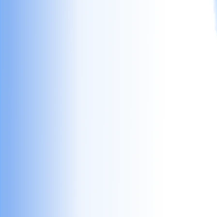
сокет 4189
(Intel, AMD),
Цена
(цени) на вносител
.
Промоция
(намаления ,
дънни
представяне) на
дъна за
платки
(
компютър
).
Дънни платки -
цена и описание
.
Дънни платки
Asrock
Gigabyte
Asus
,
,
,
,
MSI
Intel
.
Ниски цени
.
Високопроизводителни дъна с
поддръжка на DDR4, DDR5,
Дъна на
DDR3, DDR4 памет.
АМ2
сокети
, AM5 (AM5),
2011
1155
FM2, Intel 1700,
,
,
1151, 1150,
AM4
(АМ4),
Цени на дънни платки
Intel и AMD
за
процесори,
Дънни платки за настолни
компютри
.
.
Дъна за компютър
Изключителни цени на дънни
платки
. Цена за дънна платка
за Intel или AMD платформи
на цена на вносител,
Ниски
цени, богат избор
.
Дъна за
настолни компютри
.