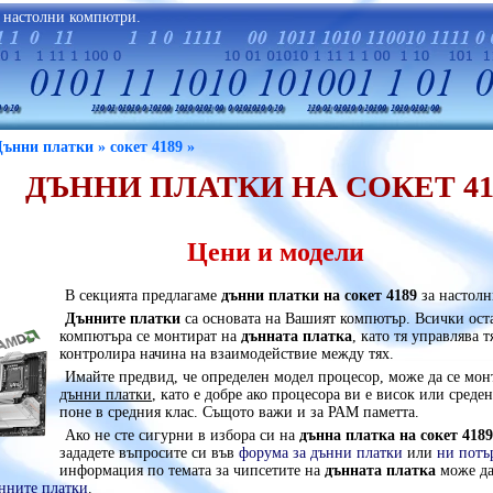
а настолни компютри.
Дънни платки »
сокет 4189 »
ДЪННИ ПЛАТКИ НА СОКЕТ 41
Цени и модели
В секцията предлагаме
дънни платки на сокет 4189
за настол
Дънните платки
са основата на Вашият компютър. Всички ост
компютъра се монтират на
дънната платка
, като тя управлява 
контролира начина на взаимодействие между тях.
Имайте предвид, че определен модел процесор, може да се мон
дънни платки
, като е добре ако процесора ви е висок или среден
поне в средния клас. Същото важи и за РАМ паметта.
Ако не сте сигурни в избора си на
дънна платка на сокет 4189
зададете въпросите си във
форума за дънни платки
или
ни потъ
информация по темата за чипсетите на
дънната платка
може да 
ънните платки
.