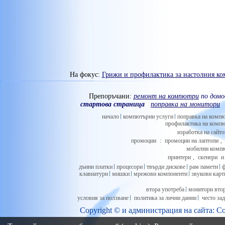
На фокус:
Грижи и профилактика за настолния к
Препоръчани:
ремонт на компютри
по домо
стартова страница
поправка на монитори
начало
компютърни услуги
поправка на комп
профилактика на комп
изработка на сайто
промоции
:
промоции на лаптопи
,
мобилни комп
принтери
,
скенери
дънни платки
процесори
твърди дискове
рам памети
ф
клавиатури
мишки
мрежови компоненти
звукови карт
втора употреба
монитори втор
условия за ползване
политика за лични данни
често за
Copyright © и
администрация на сайта
: С