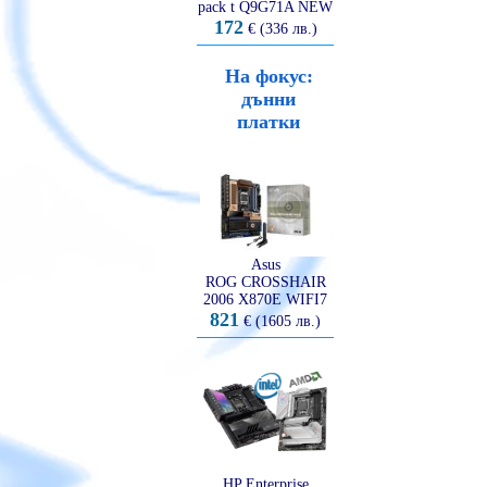
pack t Q9G71A NEW
172
€ (336 лв.)
На фокус:
дънни
платки
Asus
ROG CROSSHAIR
2006 X870E WIFI7
821
€ (1605 лв.)
HP Enterprise