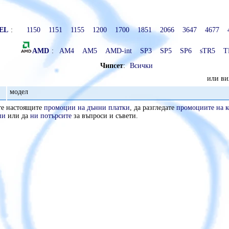
EL
:
1150
1151
1155
1200
1700
1851
2066
3647
4677
AMD
:
AM4
AM5
AMD-int
SP3
SP5
SP6
sTR5
T
Чипсет
:
Всички
или в
модел
те настоящите
промоции на дънни платки
, да разгледате
промоциите на 
пи
или да
ни потърсите
за въпроси и съвети.