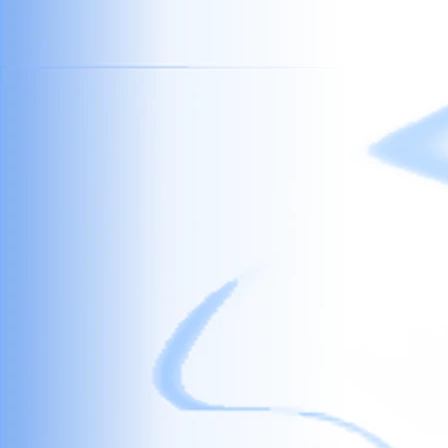
Сървърни дънни платки,
геймърски дънни платки
на сокет 4189
с висок клас
чипсети, дъна за настолни и
преносими
компютри
.
Дънни платки
за офис
компютри.