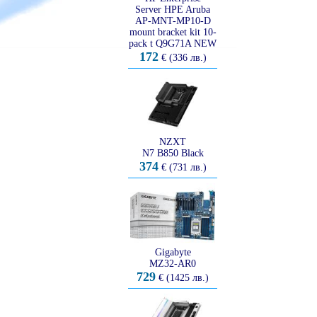
Server HPE Aruba
AP-MNT-MP10-D
mount bracket kit 10-
pack t Q9G71A NEW
172
€ (336 лв.)
NZXT
N7 B850 Black
374
€ (731 лв.)
Gigabyte
MZ32-AR0
729
€ (1425 лв.)