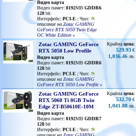
Видео карта
Видео памет:
8192
MB
GDDR6
128
bit
Интерфейс:
PCI-E
; Чип:
описание на
Zotac GAMING
GeForce RTX 5050 Twin Edge
OC White Edition »
Zotac GAMING GeForce
Крайна
цена
:
529.93
€
RTX 5050 Low Profile
1,036.46
лв.
Видео карта
Видео памет:
8192
MB
GDDR6
128
bit
Интерфейс:
PCI-E
; Чип:
описание на
Zotac GAMING
GeForce RTX 5050 Low Profile »
Zotac GAMING GeForce
Крайна
цена
:
532.70
€
RTX 5060 Ti 8GB Twin
1,041.88
лв.
Edge ZT-B50610E-10M
Видео карта
Видео памет:
8192
MB
GDDR7
128
bit
Интерфейс:
PCI-E
; Чип:
описание на
Zotac GAMING