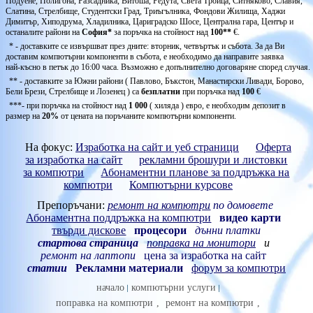
Подуене, Полигона, Разсадника, Витоша, Редута, Света Троица, Ситняково, Славия,
Слатина, Стрелбище, Студентски Град, Триъгълника, Фондови Жилища, Хаджи
Димитър, Хиподрума, Хладилника, Цариградско Шосе, Централна гара, Център и
останалите райони на
София*
за поръчка на стойност над
100**
€.
* - доставките се извършват през дните: вторник, четвъртък и събота. За да Ви
доставим компютърни компоненти в събота, е необходимо да направите заявка
най-късно в петък до 16:00 часа. Възможно е допълнително договаряне според случая.
** - доставките за Южни райони ( Павлово, Бъкстон, Манастирски Ливади, Борово,
Бели Брези, Стрелбище и Лозенец ) са
безплатни
при поръчка над
100
€
***- при поръчка на стойност над
1 000
( хиляда ) евро, е необходим депозит в
размер на
20%
от цената на поръчаните компютърни компоненти.
На фокус:
Изработка на сайт и уеб страници
Оферта
за изработка на сайт
рекламни брошури и листовки
за компютри
Абонаментни планове за поддръжка на
компютри
Компютърни курсове
Препоръчани:
ремонт на компютри
по домовете
Абонаментна поддръжка на компютри
видео карти
твърди дискове
процесори
дънни платки
стартова страница
поправка на монитори
и
ремонт на лаптопи
цена за изработка на сайт
статии
Рекламни материали
форум за компютри
начало
компютърни услуги
поправка на компютри
,
ремонт на компютри
,