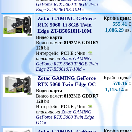
GeForce RTX 5060 Ti 8GB Twin
Edge ZT-B50610E-10M »
Zotac GAMING GeForce
Крайна
цена
:
555.41
€
RTX 5060 Ti 8GB Twin
1,086.29
лв.
Edge ZT-B50610H-10M
Видео карта
Видео памет:
8192
MB
GDDR7
128
bit
Интерфейс:
PCI-E
; Чип:
описание на
Zotac GAMING
GeForce RTX 5060 Ti 8GB Twin
Edge ZT-B50610H-10M »
Zotac GAMING GeForce
Крайна
цена
:
570.16
€
RTX 5060 Twin Edge OC
1,115.14
лв.
Видео карта
Видео памет:
8192
MB
GDDR7
128
bit
Интерфейс:
PCI-E
; Чип:
описание на
Zotac GAMING
GeForce RTX 5060 Twin Edge
OC »
Zotac GAMING GeForce
Крайна
цена
: