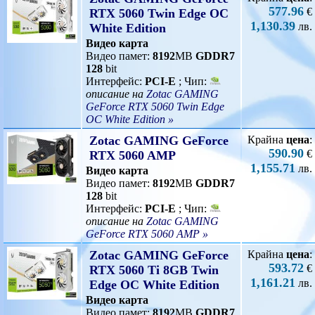
577.96
€
RTX 5060 Twin Edge OC
1,130.39
лв.
White Edition
Видео карта
Видео памет:
8192
MB
GDDR7
128
bit
Интерфейс:
PCI-E
; Чип:
описание на
Zotac GAMING
GeForce RTX 5060 Twin Edge
OC White Edition »
Zotac GAMING GeForce
Крайна
цена
:
590.90
€
RTX 5060 AMP
1,155.71
лв.
Видео карта
Видео памет:
8192
MB
GDDR7
128
bit
Интерфейс:
PCI-E
; Чип:
описание на
Zotac GAMING
GeForce RTX 5060 AMP »
Zotac GAMING GeForce
Крайна
цена
:
593.72
€
RTX 5060 Ti 8GB Twin
1,161.21
лв.
Edge OC White Edition
Видео карта
Видео памет:
8192
MB
GDDR7