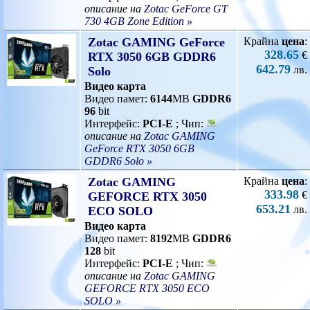
описание на
Zotac GeForce GT
730 4GB Zone Edition »
Zotac GAMING GeForce
Крайна
цена
:
328.65
€
RTX 3050 6GB GDDR6
642.79
лв.
Solo
Видео карта
Видео памет:
6144
MB
GDDR6
96
bit
Интерфейс:
PCI-E
; Чип:
описание на
Zotac GAMING
GeForce RTX 3050 6GB
GDDR6 Solo »
Zotac GAMING
Крайна
цена
:
333.98
€
GEFORCE RTX 3050
653.21
лв.
ECO SOLO
Видео карта
Видео памет:
8192
MB
GDDR6
128
bit
Интерфейс:
PCI-E
; Чип:
описание на
Zotac GAMING
GEFORCE RTX 3050 ECO
SOLO »