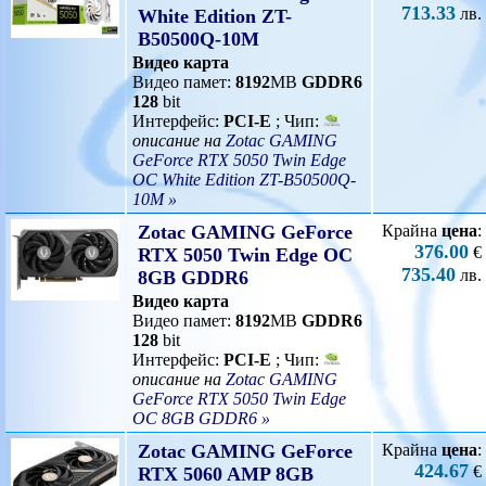
713.33
лв.
White Edition ZT-
B50500Q-10M
Видео карта
Видео памет:
8192
MB
GDDR6
128
bit
Интерфейс:
PCI-E
; Чип:
описание на
Zotac GAMING
GeForce RTX 5050 Twin Edge
OC White Edition ZT-B50500Q-
10M »
Zotac GAMING GeForce
Крайна
цена
:
376.00
€
RTX 5050 Twin Edge OC
735.40
лв.
8GB GDDR6
Видео карта
Видео памет:
8192
MB
GDDR6
128
bit
Интерфейс:
PCI-E
; Чип:
описание на
Zotac GAMING
GeForce RTX 5050 Twin Edge
OC 8GB GDDR6 »
Zotac GAMING GeForce
Крайна
цена
:
424.67
€
RTX 5060 AMP 8GB