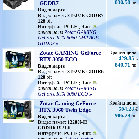
830.58
лв.
GDDR7
Видео карта
Видео памет:
8192
MB
GDDR7
128
bit
Интерфейс:
PCI-E
; Чип:
описание на
Zotac GAMING
GeForce RTX 5060 AMP 8GB
GDDR7 »
Zotac GAMING GeForce
Крайна
цена
:
429.85
€
RTX 3050 ECO
840.71
лв.
Видео карта
Видео памет:
8192
MB
GDDR6
128
bit
Интерфейс:
PCI-E
; Чип:
описание на
Zotac GAMING
GeForce RTX 3050 ECO »
Zotac Gaming GeForce
Крайна
цена
:
504.28
€
RTX 3060 Twin Edge
986.29
лв.
Видео карта
Видео памет:
12288
MB
GDDR6
192
bit
Интерфейс:
PCI-E
; Чип:
описание на
Zotac Gaming