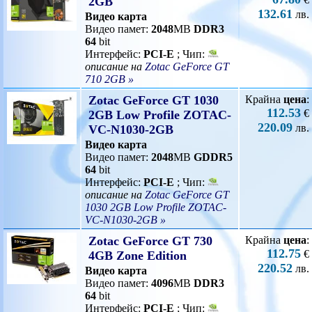
2GB
132.61
лв.
Видео карта
Видео памет:
2048
MB
DDR3
64
bit
Интерфейс:
PCI-E
; Чип:
описание на
Zotac GeForce GT
710 2GB »
Zotac GeForce GT 1030
Крайна
цена
:
112.53
€
2GB Low Profile ZOTAC-
220.09
лв.
VC-N1030-2GB
Видео карта
Видео памет:
2048
MB
GDDR5
64
bit
Интерфейс:
PCI-E
; Чип:
описание на
Zotac GeForce GT
1030 2GB Low Profile ZOTAC-
VC-N1030-2GB »
Zotac GeForce GT 730
Крайна
цена
:
112.75
€
4GB Zone Edition
220.52
лв.
Видео карта
Видео памет:
4096
MB
DDR3
64
bit
Интерфейс:
PCI-E
; Чип: