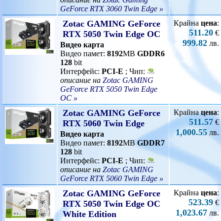
GeForce RTX 3060 Twin Edge »
Zotac GAMING GeForce
Крайна
цена
:
511.20
€
RTX 5050 Twin Edge OC
999.82
лв.
Видео карта
Видео памет:
8192
MB
GDDR6
128
bit
Интерфейс:
PCI-E
; Чип:
описание на
Zotac GAMING
GeForce RTX 5050 Twin Edge
OC »
Zotac GAMING GeForce
Крайна
цена
:
511.57
€
RTX 5060 Twin Edge
1,000.55
лв.
Видео карта
Видео памет:
8192
MB
GDDR7
128
bit
Интерфейс:
PCI-E
; Чип:
описание на
Zotac GAMING
GeForce RTX 5060 Twin Edge »
Zotac GAMING GeForce
Крайна
цена
:
523.39
€
RTX 5050 Twin Edge OC
1,023.67
лв.
White Edition