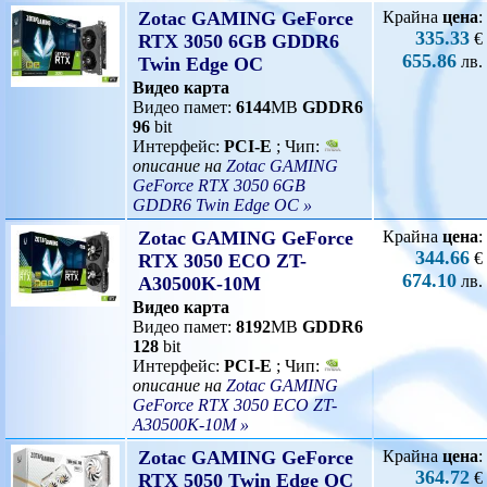
Zotac GAMING GeForce
Крайна
цена
:
335.33
€
RTX 3050 6GB GDDR6
655.86
лв.
Twin Edge OC
Видео карта
Видео памет:
6144
MB
GDDR6
96
bit
Интерфейс:
PCI-E
; Чип:
описание на
Zotac GAMING
GeForce RTX 3050 6GB
GDDR6 Twin Edge OC »
Zotac GAMING GeForce
Крайна
цена
:
344.66
€
RTX 3050 ECO ZT-
674.10
лв.
A30500K-10M
Видео карта
Видео памет:
8192
MB
GDDR6
128
bit
Интерфейс:
PCI-E
; Чип:
описание на
Zotac GAMING
GeForce RTX 3050 ECO ZT-
A30500K-10M »
Zotac GAMING GeForce
Крайна
цена
:
364.72
€
RTX 5050 Twin Edge OC