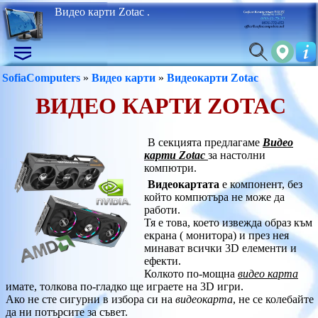
Видео карти Zotac .
SofiaComputers
»
Видео карти
»
Видеокарти Zotac
ВИДЕО КАРТИ ZOTAC
В секцията предлагаме
Видео
карти Zotac
за настолни
компютри.
Видеокартата
е компонент, без
който компютъра не може да
работи.
Тя е това, което извежда образ към
екрана ( монитора) и през нея
минават всички 3D елементи и
ефекти.
Колкото по-мощна
видео карта
имате, толкова по-гладко ще играете на 3D игри.
Ако не сте сигурни в избора си на
видеокарта
, не се колебайте
да ни потърсите за съвет.