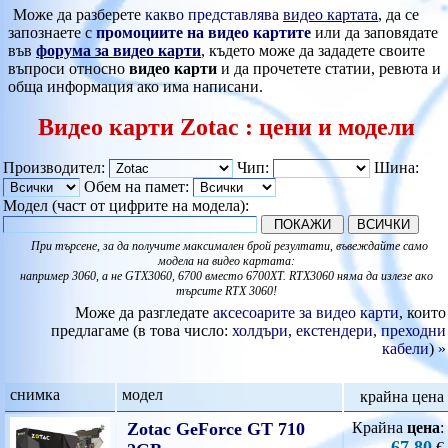
Може да разберете
какво представлява
видео картата
, да се
запознаете с
промоциите на видео картите
или да заповядате
във
форума за видео карти
, където може да зададете своите
въпроси относно
видео карти
и да прочетете статии, ревюта и
обща информация ако има написани.
Видео карти Zotac : цени и модели
Производител:
Чип:
Шина:
Обем на памет:
Модел (част от цифрите на модела):
ВСИЧКИ
При търсене, за да получите максимален брой резултати, въвеждайте само
модела на видео картата:
например 3060, а не GTX3060, 6700 вместо 6700XT. RTX3060 няма да излезе ако
търсите RTX 3060!
Може да разгледате
аксесоарите за видео карти
, които
предлагаме (в това число:
холдъри, екстендери, преходни
кабели
)
»
снимка
модел
крайна цена
Zotac GeForce GT 710
Крайна
цена
:
67.80
€