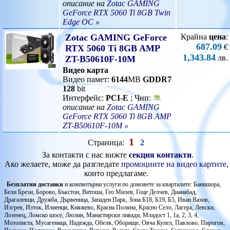
описание на
Zotac GAMING
GeForce RTX 5060 Ti 8GB Twin
Edge OC »
Zotac GAMING GeForce
Крайна
цена
:
687.09
€
RTX 5060 Ti 8GB AMP
1,343.84
лв.
ZT-B50610F-10M
Видео карта
Видео памет:
6144
MB
GDDR7
128
bit
Интерфейс:
PCI-E
; Чип:
описание на
Zotac GAMING
GeForce RTX 5060 Ti 8GB AMP
ZT-B50610F-10M »
1
Страница:
2
За контакти с нас вижте
секция контакти
.
Ако желаете, може да разгледате
промоциите на видео картите
,
които предлагаме.
Безплатни доставки
и компютърни услуги по домовете за кварталите: Банишора,
Бели Брези, Борово, Бъкстон, Витоша, Гео Милев, Гоце Делчев, Дианабад,
Драгалевци, Дружба, Дървеница, Западен Парк, Зона Б18, Б19, Б5, Иван Вазов,
Изгрев, Изток, Илиенци, Княжево, Красна Поляна, Красно Село, Лагера, Левски,
Лозенец, Ломско шосе, Люлин, Манастирски ливади, Младост 1, 1а, 2, 3, 4,
Мотописта, Мусагеница, Надежда, Обеля, Оборище, Овча Купел, Павлово, Пирогов,