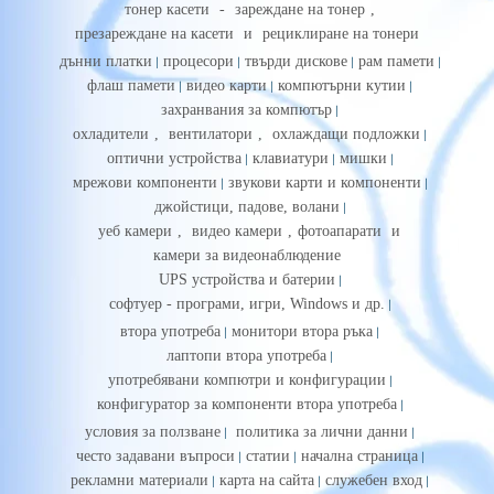
тонер касети
-
зареждане на тонер
,
презареждане на касети
и
рециклиране на тонери
дънни платки
процесори
твърди дискове
рам памети
флаш памети
видео карти
компютърни кутии
захранвания за компютър
охладители
,
вентилатори
,
охлаждащи подложки
оптични устройства
клавиатури
мишки
мрежови компоненти
звукови карти и компоненти
джойстици, падове, волани
уеб камери
,
видео камери
,
фотоапарати
и
камери за видеонаблюдение
UPS устройства и батерии
софтуер - програми, игри, Windows и др.
втора употреба
монитори втора ръка
лаптопи втора употреба
употребявани компютри и конфигурации
конфигуратор за компоненти втора употреба
условия за ползване
политика за лични данни
често задавани въпроси
статии
начална страница
рекламни материали
карта на сайта
служебен вход