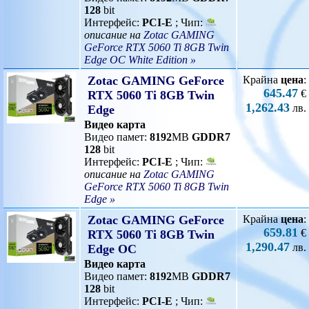
128
bit
Интерфейс:
PCI-E
; Чип:
описание на
Zotac GAMING
GeForce RTX 5060 Ti 8GB Twin
Edge OC White Edition »
Zotac GAMING GeForce
Крайна
цена
:
645.47
€
RTX 5060 Ti 8GB Twin
1,262.43
лв.
Edge
Видео карта
Видео памет:
8192
MB
GDDR7
128
bit
Интерфейс:
PCI-E
; Чип:
описание на
Zotac GAMING
GeForce RTX 5060 Ti 8GB Twin
Edge »
Zotac GAMING GeForce
Крайна
цена
:
659.81
€
RTX 5060 Ti 8GB Twin
1,290.47
лв.
Edge OC
Видео карта
Видео памет:
8192
MB
GDDR7
128
bit
Интерфейс:
PCI-E
; Чип: