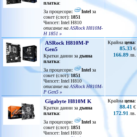
платка
:
За процесори:
Intel
за
сокет (слот):
1851
Чипсет: Intel H810
описание на
ASRock H810M-
H 1851 »
ASRock H810M-P
Крайна
цена
:
85.33
€
Gen5
166.89
лв.
Кратки данни за
дънна
платка
:
За процесори:
Intel
за
сокет (слот):
1851
Чипсет: Intel H810
описание на
ASRock H810M-
P Gen5 »
Gigabyte H810M K
Крайна
цена
:
88.41
€
Кратки данни за
дънна
172.91
платка
:
лв.
За процесори:
Intel
за
сокет (слот):
1851
Чипсет: Intel H810