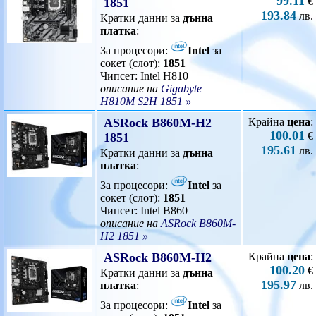
99.11
€
1851
193.84
лв.
Кратки данни за
дънна
платка
:
За процесори:
Intel
за
сокет (слот):
1851
Чипсет: Intel H810
описание на
Gigabyte
H810M S2H 1851 »
ASRock B860M-H2
Крайна
цена
:
100.01
€
1851
195.61
лв.
Кратки данни за
дънна
платка
:
За процесори:
Intel
за
сокет (слот):
1851
Чипсет: Intel B860
описание на
ASRock B860M-
H2 1851 »
ASRock B860M-H2
Крайна
цена
:
100.20
€
Кратки данни за
дънна
195.97
платка
:
лв.
За процесори:
Intel
за