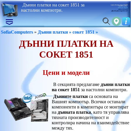
Дънни платки на сокет 1851 за
настолни компютри.
SofiaComputers
»
Дънни платки »
сокет 1851 »
ДЪННИ ПЛАТКИ НА
СОКЕТ 1851
Цени и модели
В секцията предлагаме
дънни платки
на сокет 1851
за настолни компютри.
Дънните платки
са основата на
Вашият компютър. Всички останали
компоненти в компютъра се монтират
на
дънната платка
, като тя управлява
тяхната производителност и
контролира начина на взаимодействие
между тях.