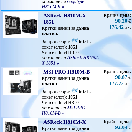
описание на
Gigabyte
H810M K »
ASRock H810M-X
Крайна
цена
:
90.20
€
1851
176.42
лв.
Кратки данни за
дънна
платка
:
За процесори:
Intel
за
сокет (слот):
1851
Чипсет: Intel H810
описание на
ASRock H810M-
X 1851 »
MSI PRO H810M-B
Крайна
цена
:
90.87
€
Кратки данни за
дънна
177.72
платка
:
лв.
За процесори:
Intel
за
сокет (слот):
1851
Чипсет: Intel H810
описание на
MSI PRO
H810M-B »
ASRock H810M-X
Крайна
цена
:
92.04
€
Кратки данни за
дънна