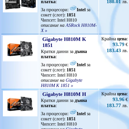
180.01
платка
:
лв.
За процесори:
Intel
за
сокет (слот):
1851
Чипсет: Intel H810
описание на
ASRock H810M-
X »
Gigabyte H810M K
Крайна
цена
:
93.79
€
1851
183.43
лв.
Кратки данни за
дънна
платка
:
За процесори:
Intel
за
сокет (слот):
1851
Чипсет: Intel H810
описание на
Gigabyte
H810M K 1851 »
Gigabyte H810M H
Крайна
цена
:
93.96
€
Кратки данни за
дънна
183.77
платка
:
лв.
За процесори:
Intel
за
сокет (слот):
1851
Чипсет: Intel H810