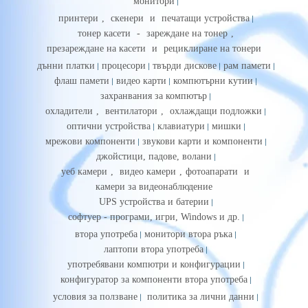
монитори
принтери
,
скенери
и
печатащи устройства
тонер касети
-
зареждане на тонер
,
презареждане на касети
и
рециклиране на тонери
дънни платки
процесори
твърди дискове
рам памети
флаш памети
видео карти
компютърни кутии
захранвания за компютър
охладители
,
вентилатори
,
охлаждащи подложки
оптични устройства
клавиатури
мишки
мрежови компоненти
звукови карти и компоненти
джойстици, падове, волани
уеб камери
,
видео камери
,
фотоапарати
и
камери за видеонаблюдение
UPS устройства и батерии
софтуер - програми, игри, Windows и др.
втора употреба
монитори втора ръка
лаптопи втора употреба
употребявани компютри и конфигурации
конфигуратор за компоненти втора употреба
условия за ползване
политика за лични данни