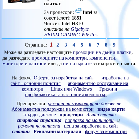
платка
:
За процесори:
Intel
за
сокет (слот):
1851
Чипсет: Intel H810
описание на
Gigabyte
H810M GAMING WIFI6 »
1
Страница:
2
3
4
5
6
7
8
9
Може да разгледате настоящите
промоции на дънни платки
,
да разгледате
промоциите на компютри, компоненти,
монитори и лаптопи
или да
ни потърсите
за въпроси и съвети.
На фокус:
Оферта за изработка на сайт
изработка на
сайт - основни понятия
абонаментно обслужване на
компютри
Linux или Windows
Грижи и
профилактика за настолния компютър
Препоръчани:
ремонт на компютри
по домовете
Абонаментна поддръжка на компютри
видео карти
твърди дискове
процесори
дънни платки
стартова страница
поправка на монитори
и
ремонт на лаптопи
цена за изработка на сайт
статии
Рекламни материали
форум за компютри