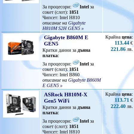
За процесори:
Intel
за
сокет (слот):
1851
Чипсет: Intel H810
описание на
Gigabyte
H810M S2H GEN5 »
Gigabyte B860M E
Крайна
цена
:
113.44
€
GEN5
221.86
лв.
Кратки данни за
дънна
платка
:
За процесори:
Intel
за
сокет (слот):
1851
Чипсет: Intel B860
описание на
Gigabyte B860M
E GEN5 »
ASRock H810M-X
Крайна
цена
:
113.71
€
Gen5 WiFi
222.40
лв.
Кратки данни за
дънна
платка
:
За процесори:
Intel
за
сокет (слот):
1851
Чипсет: Intel H810