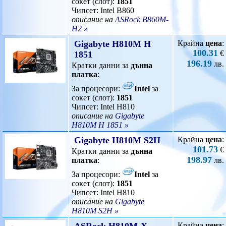
сокет (слот):
1851
Чипсет: Intel B860
описание на
ASRock B860M-
H2 »
Gigabyte H810M H
Крайна
цена
:
100.31
€
1851
196.19
лв.
Кратки данни за
дънна
платка
:
За процесори:
Intel
за
сокет (слот):
1851
Чипсет: Intel H810
описание на
Gigabyte
H810M H 1851 »
Gigabyte H810M S2H
Крайна
цена
:
101.73
€
Кратки данни за
дънна
198.97
платка
:
лв.
За процесори:
Intel
за
сокет (слот):
1851
Чипсет: Intel H810
описание на
Gigabyte
H810M S2H »
Крайна
цена
: