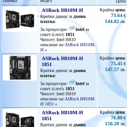
снимка
модел
Цена
ASRock H810M-H
Крайна
цена
:
73.64
€
Кратки данни за
дънна
144.02
платка
:
лв.
За процесори:
Intel
за
сокет (слот):
1851
Чипсет: Intel H810
описание на
ASRock H810M-
H »
ASRock H810M-H
Крайна
цена
:
75.45
€
1851
147.57
лв.
Кратки данни за
дънна
платка
:
За процесори:
Intel
за
сокет (слот):
1851
Чипсет: Intel H810
описание на
ASRock H810M-
H 1851 »
ASRock H810M-H
Крайна
цена
:
76.80
€
1851
150.20
лв.
Кратки данни за
дънна