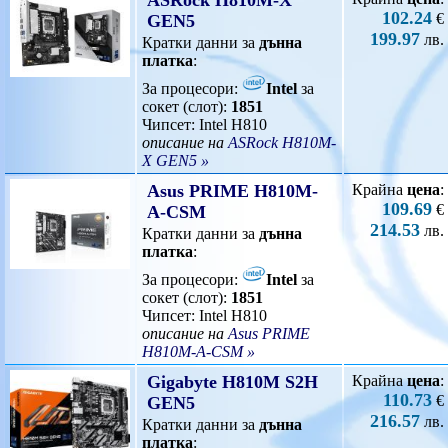
ASRock H810M-X
102.24
€
GEN5
199.97
лв.
Кратки данни за
дънна
платка
:
За процесори:
Intel
за
сокет (слот):
1851
Чипсет: Intel H810
описание на
ASRock H810M-
X GEN5 »
Asus PRIME H810M-
Крайна
цена
:
109.69
€
A-CSM
214.53
лв.
Кратки данни за
дънна
платка
:
За процесори:
Intel
за
сокет (слот):
1851
Чипсет: Intel H810
описание на
Asus PRIME
H810M-A-CSM »
Gigabyte H810M S2H
Крайна
цена
:
110.73
€
GEN5
216.57
лв.
Кратки данни за
дънна
платка
: