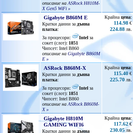
описание на
ASRock H810M-
X Gen5 WiFi »
Gigabyte B860M E
Крайна
цена
:
114.98
€
Кратки данни за
дънна
224.88
платка
:
лв.
За процесори:
Intel
за
сокет (слот):
1851
Чипсет: Intel B860
описание на
Gigabyte B860M
E »
ASRock B860M-X
Крайна
цена
:
115.40
€
Кратки данни за
дънна
225.70
платка
:
лв.
За процесори:
Intel
за
сокет (слот):
1851
Чипсет: Intel B860
описание на
ASRock B860M-
X »
Gigabyte H810M
Крайна
цена
:
117.62
€
GAMING WIFI6
230.05
лв.
Кратки данни за
дънна