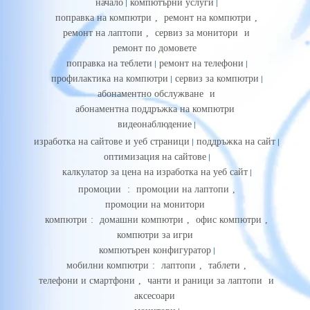
начало
компютърни услуги
поправка на компютри
,
ремонт на компютри
,
ремонт на лаптопи
,
сервиз за монитори
и
ремонт по домовете
поправка на теблети
ремонт на телефони
профилактика на компютри
сервиз за компютри
абонаментно обслужване
и
абонаментна поддръжка на компютри
видеонаблюдение
изработка на сайтове и уеб страници
поддръжка на сайт
оптимизация на сайтове
калкулатор за цена на изработка на уеб сайт
промоции
:
промоции на лаптопи
,
промоции на монитори
компютри
:
домашни компютри
,
офис компютри
,
компютри за игри
компютърен конфигуратор
мобилни компютри
:
лаптопи
,
таблети
,
телефони и смартфони
,
чанти и раници за лаптопи
и
аксесоари