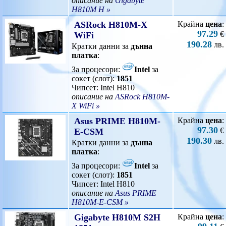
описание на
Gigabyte
H810M H »
ASRock H810M-X
Крайна
цена
:
97.29
€
WiFi
190.28
лв.
Кратки данни за
дънна
платка
:
За процесори:
Intel
за
сокет (слот):
1851
Чипсет: Intel H810
описание на
ASRock H810M-
X WiFi »
Asus PRIME H810M-
Крайна
цена
:
97.30
€
E-CSM
190.30
лв.
Кратки данни за
дънна
платка
:
За процесори:
Intel
за
сокет (слот):
1851
Чипсет: Intel H810
описание на
Asus PRIME
H810M-E-CSM »
Gigabyte H810M S2H
Крайна
цена
: