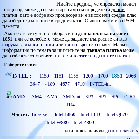
Имайте предвид, че определен модел
процесор, може да се монтира само на определени
дънни
платки
, като е добре ако процесора ви е висок или среден клас
да изберете дъно поне в средния клас. Същото важи и за РАМ
паметта.
Ако не сте сигурни в избора си на
дънна платка на сокет
1851
, или се колебаете, може да зададете въпросите си във
форума за дънни платки
или
ни потърсете
за съвет. Малко
информация по темата за чипсетите на
дънната платка
може
да разберете от статията ни за
чипсетите на дънните платки
.
Изберете сокет:
1851
INTEL
:
1150
1151
1155
1200
1700
2066
3647
4189
4677
4710
INTEL-int
AMD
:
AM4
AM5
AMD-int
SP3
SP5
SP6
sTR5
TR4
Чипсет
:
Всички
Intel B860
Intel H810
Intel Q870
Intel W880
Intel Z890
или вижте всички
дънни платки »