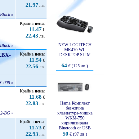
21.97
лв.
 Black »
Крайна
цена
:
11.47
€
22.43
лв.
NEW LOGITECH
Black »
MK470 WL
KBX-
Крайна
цена
:
DESKTOP SLIM
11.54
€
64
22.56
€ (125 лв.)
лв.
X-008 »
Крайна
цена
:
11.68
€
22.83
Hama Комплект
лв.
безжична
2-BG »
клавиатура-мишка
WKM-750
Крайна
цена
:
кирилизирана
11.73
€
Bluetooth or USB
50
22.93
€ (97 лв.)
лв.