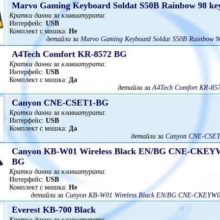
Marvo Gaming Keyboard Soldat S50B Rainbow 98 ke
Кратки данни за клавиатурата
:
Интерфейс:
USB
Комплект с мишка:
Не
детайли за
Marvo Gaming Keyboard Soldat S50B Rainbow 98
A4Tech Comfort KR-8572 BG
Кратки данни за клавиатурата
:
Интерфейс:
USB
Комплект с мишка:
Да
детайли за
A4Tech Comfort KR-85
Canyon CNE-CSET1-BG
Кратки данни за клавиатурата
:
Интерфейс:
USB
Комплект с мишка:
Да
детайли за
Canyon CNE-CSET
Canyon KB-W01 Wireless Black EN/BG CNE-CKEY
BG
Кратки данни за клавиатурата
:
Интерфейс:
USB
Комплект с мишка:
Не
детайли за
Canyon KB-W01 Wireless Black EN/BG CNE-CKEYW
Everest KB-700 Black
Кратки данни за клавиатурата
: