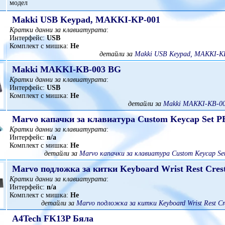
модел
Makki USB Keypad, MAKKI-KP-001
Кратки данни за клавиатурата
:
Интерфейс:
USB
Комплект с мишка:
Не
детайли за
Makki USB Keypad, MAKKI-K
Makki MAKKI-KB-003 BG
Кратки данни за клавиатурата
:
Интерфейс:
USB
Комплект с мишка:
Не
детайли за
Makki MAKKI-KB-00
Marvo капачки за клавиатура Custom Keycap Set P
Кратки данни за клавиатурата
:
Интерфейс:
n/a
Комплект с мишка:
Не
детайли за
Marvo капачки за клавиатура Custom Keycap Se
Marvo подложка за китки Keyboard Wrist Rest Cres
Кратки данни за клавиатурата
:
Интерфейс:
n/a
Комплект с мишка:
Не
детайли за
Marvo подложка за китки Keyboard Wrist Rest Cre
A4Tech FK13P Бяла