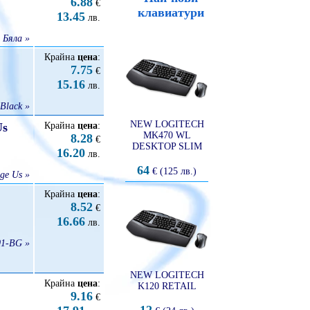
6.88
€
клавиатури
13.45
лв.
 Бяла »
Крайна
цена
:
7.75
€
15.16
лв.
Black »
NEW LOGITECH
Us
Крайна
цена
:
MK470 WL
8.28
€
DESKTOP SLIM
16.20
лв.
64
€ (125 лв.)
ge Us »
Крайна
цена
:
8.52
€
16.66
лв.
1-BG »
NEW LOGITECH
Крайна
цена
:
K120 RETAIL
9.16
€