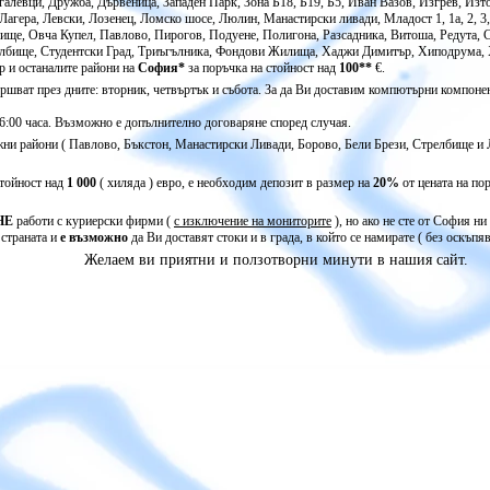
галевци, Дружба, Дървеница, Западен Парк, Зона Б18, Б19, Б5, Иван Вазов, Изгрев, Изт
Лагера, Левски, Лозенец, Ломско шосе, Люлин, Манастирски ливади, Младост 1, 1а, 2, 3
ще, Овча Купел, Павлово, Пирогов, Подуене, Полигона, Разсадника, Витоша, Редута, С
елбище, Студентски Град, Триъгълника, Фондови Жилища, Хаджи Димитър, Хиподрума, 
р и останалите райони на
София*
за поръчка на стойност над
100**
€.
вършват през дните: вторник, четвъртък и събота. За да Ви доставим компютърни компоне
16:00 часа. Възможно е допълнително договаряне според случая.
жни райони ( Павлово, Бъкстон, Манастирски Ливади, Борово, Бели Брези, Стрелбище и 
стойност над
1 000
( хиляда ) евро, е необходим депозит в размер на
20%
от цената на п
НЕ
работи с куриерски фирми (
с изключение на мониторите
), но ако не сте от София н
 страната и
е възможно
да Ви доставят стоки и в града, в който се намирате ( без оскъпяв
Желаем ви приятни и ползотворни минути в нашия сайт.