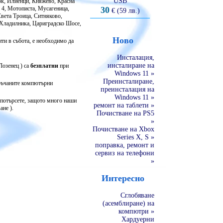
USB
ок, Илиенци, Княжево, Красна
, 4, Мотописта, Мусагеница,
30
€ (59 лв.)
вета Троица, Ситняково,
Хладилника, Цариградско Шосе,
Ново
нти в събота, е необходимо да
Инсталация,
инсталиране на
Лозенец ) са
безплатни
при
Windows 11 »
Преинсталиране,
оръчаните компютърни
преинсталация на
Windows 11 »
и потърсете, защото много наши
ремонт на таблети »
ане ).
Почистване на PS5
»
Почистване на Xbox
Series X, S »
поправка, ремонт и
сервиз на телефони
»
Интересно
Сглобяване
(асемблиране) на
компютри »
Хардуерни