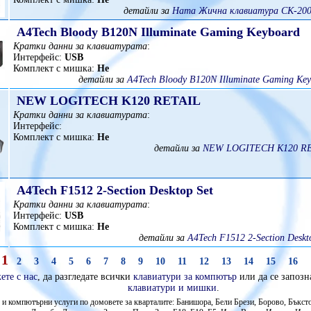
детайли за
Hama Жична клавиатура CK-200
A4Tech Bloody B120N Illuminate Gaming Keyboard
Кратки данни за клавиатурата
:
Интерфейс:
USB
Комплект с мишка:
Не
детайли за
A4Tech Bloody B120N Illuminate Gaming Key
NEW LOGITECH K120 RETAIL
Кратки данни за клавиатурата
:
Интерфейс:
Комплект с мишка:
Не
детайли за
NEW LOGITECH K120 RE
A4Tech F1512 2-Section Desktop Set
Кратки данни за клавиатурата
:
Интерфейс:
USB
Комплект с мишка:
Не
детайли за
A4Tech F1512 2-Section Deskt
1
2
3
4
5
6
7
8
9
10
11
12
13
14
15
16
ете с нас
, да разгледате всички
клавиатури за компютър
или да се запозн
клавиатури и мишки
.
и компютърни услуги по домовете за кварталите: Банишора, Бели Брези, Борово, Бъкст