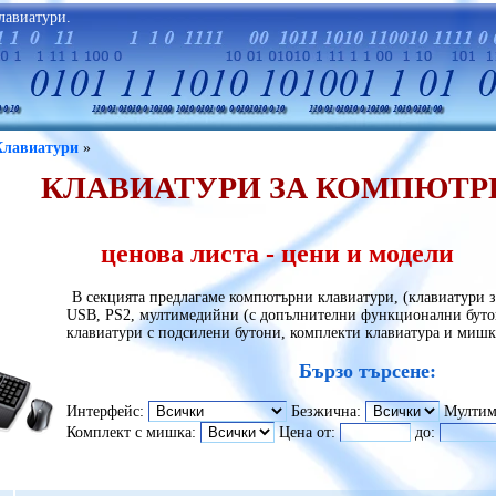
лавиатури.
Клавиатури
»
КЛАВИАТУРИ ЗА КОМПЮТР
ценова листа - цени и модели
В секцията предлагаме компютърни клавиатури, (клавиатури 
USB, PS2, мултимедийни (с допълнителни функционални буто
клавиатури с подсилени бутони, комплекти клавиатура и мишк
Бързо търсене:
Интерфейс:
Безжична:
Мултим
Комплект с мишка:
Цена от:
до: