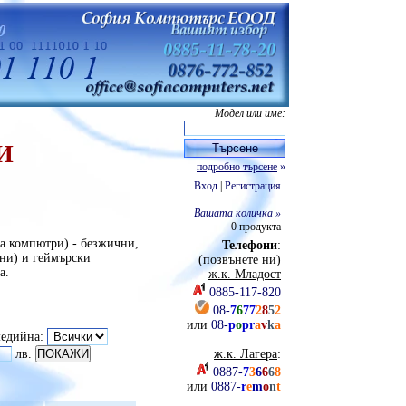
Модел или име:
И
подробно търсене
»
Вход
|
Регистрация
Вашата количка »
0
продукта
за компютри) - безжични,
Телефони
:
ни) и геймърски
(позвънете ни)
а.
ж.к. Младост
0885-117-820
08-
7
6
77
2
8
5
2
или
08-
p
o
pr
a
v
k
a
едийна:
лв.
ж.к. Лагера
:
0887-
7
3
6
6
6
8
или
0887-
r
e
m
o
n
t