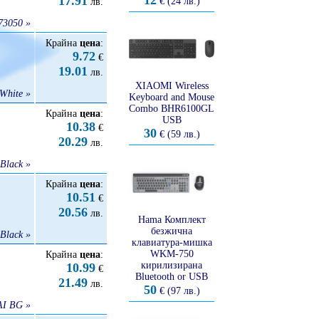
12
17.91
€ (24 лв.)
лв.
73050 »
Крайна
цена
:
9.72
€
19.01
лв.
XIAOMI Wireless
White »
Keyboard and Mouse
Combo BHR6100GL
Крайна
цена
:
USB
10.38
€
30
€ (59 лв.)
20.29
лв.
Black »
Крайна
цена
:
10.51
€
20.56
лв.
Hama Комплект
безжична
Black »
клавиатура-мишка
WKM-750
Крайна
цена
:
кирилизирана
10.99
€
Bluetooth or USB
21.49
лв.
50
€ (97 лв.)
AI BG »