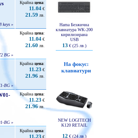
ys
Крайна
цена
:
11.04
€
21.59
лв.
 keys »
Hama Безжична
клавиатура WK-200
Крайна
цена
:
кирилизирана
11.04
€
USB
21.60
13
лв.
€ (25 лв.)
72 BG »
На фокус:
Крайна
цена
:
11.23
€
клавиатури
21.96
лв.
1-BG »
W01-
Крайна
цена
:
11.23
€
21.96
лв.
NEW LOGITECH
01-BG »
K120 RETAIL
Крайна
цена
:
12
11.23
€ (24 лв.)
€