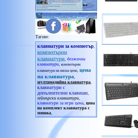
Seasonic
офис принадлежности
SHARKOON
очила
Shuttle
принадлежности
Spire
радиостанции
Super Flower
рамка за снимка
SUPERMICRO
сплитери
Thermalright
Тагове:
телескоп
Thermaltake
уреди за дома
клавиатури за компютър
Trendsonic
,
фитнес гривни
компютърни
XIGMATEK
часовници
Xilence
клавиатури
,
безжични
XPG
клавиатури
,
компютърни
Zalman
цена
,
клавиатури на ниски цени
Zebra
на клавиатура
,
или изберете
мултимедийна клавиатура
,
захранвания втора употреба
клавиатури с
допълнителни клавиши
,
геймърски клавиатури
,
клавиатури за игри цена
,
цена
на комплект клавиатура с
мишка
,