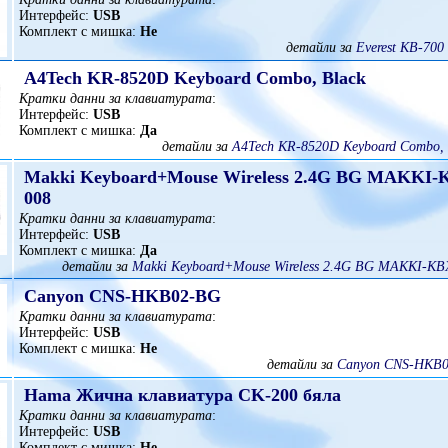
Интерфейс:
USB
Комплект с мишка:
Не
детайли за
Everest KB-700
A4Tech KR-8520D Keyboard Combo, Black
Кратки данни за клавиатурата
:
Интерфейс:
USB
Комплект с мишка:
Да
детайли за
A4Tech KR-8520D Keyboard Combo, 
Makki Keyboard+Mouse Wireless 2.4G BG MAKKI-
008
Кратки данни за клавиатурата
:
Интерфейс:
USB
Комплект с мишка:
Да
детайли за
Makki Keyboard+Mouse Wireless 2.4G BG MAKKI-KB
Canyon CNS-HKB02-BG
Кратки данни за клавиатурата
:
Интерфейс:
USB
Комплект с мишка:
Не
детайли за
Canyon CNS-HKB0
Hama Жична клавиатура CK-200 бяла
Кратки данни за клавиатурата
:
Интерфейс:
USB
Комплект с мишка:
Не