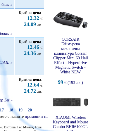
 бяла »
Крайна
цена
:
12.32
€
24.09
лв.
board »
CORSAIR
Крайна
цена
:
Геймърскa
12.46
€
механична
24.36
клавиатура Corsair
лв.
Clipper Mini 60 Hall
TAIL »
Effect - Hyperdrive
Magnetic Switch -
White NEW
Крайна
цена
:
99
€ (193 лв.)
12.64
€
24.72
лв.
op Set »
17
18
19
20
аете с нашите
промоции на
XIAOMI Wireless
Keyboard and Mouse
Combo BHR6100GL
он, Витоша, Гео Милев, Гоце