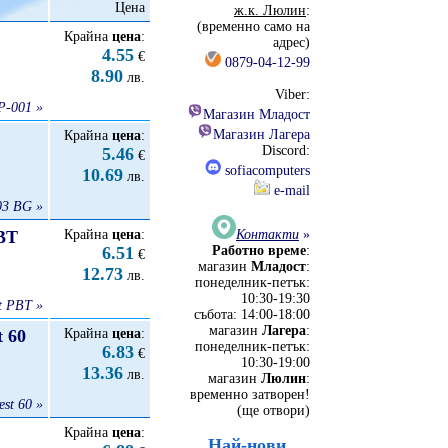
Цена
ж.к. Люлин
:
(временно само на
Крайна
цена
:
адрес)
4.55
€
0879-04-12-99
8.90
лв.
Viber:
P-001 »
Магазин Младост
Магазин Лагера
Крайна
цена
:
Discord:
5.46
€
sofiacomputers
10.69
лв.
e-mail
3 BG »
BT
Крайна
цена
:
Контакти
»
6.51
Работно време
:
€
магазин
Младост
:
12.73
лв.
понеделник-петък:
10:30-19:30
t PBT »
събота: 14:00-18:00
магазин
Лагера
:
t 60
Крайна
цена
:
понеделник-петък:
6.83
€
10:30-19:00
13.36
лв.
магазин
Люлин
:
временно затворен!
st 60 »
(ще отвори)
Крайна
цена
:
Най-нови