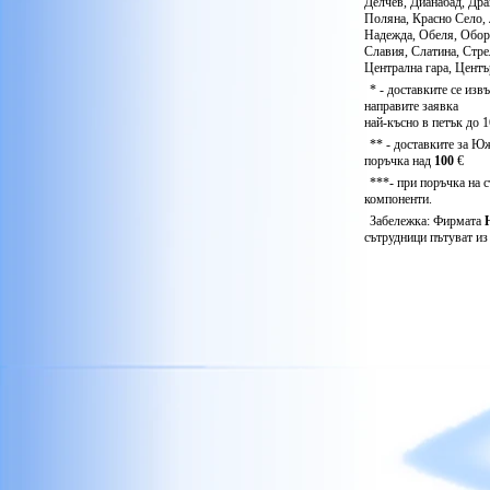
Делчев, Дианабад, Дра
Поляна, Красно Село, 
Надежда, Обеля, Обори
Славия, Слатина, Стр
Централна гара, Центъ
* - доставките се из
направите заявка
най-късно в петък до 
** - доставките за Ю
поръчка над
100
€
***- при поръчка на 
компоненти.
Забележка: Фирмата
сътрудници пътуват из