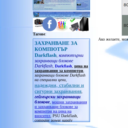
Seasonic
офис принадлежности
SHARKOON
очила
Shuttle
принадлежности
Spire
радиостанции
Super Flower
рамка за снимка
SUPERMICRO
сплитери
Thermalright
Тагове
:
телескоп
Thermaltake
Ако желаете, мо
уреди за дома
ЗАХРАНВАНЕ ЗА
Trendsonic
фитнес гривни
XIGMATEK
КОМПЮТЪР
часовници
Xilence
Darkflash
компютърни
,
XPG
захранващи блокове
Zalman
Darkflash
,
Darkflash
,
цена на
Zebra
захранвания за компютри
,
или изберете
захранващи блокове Darkflash
захранвания втора употреба
на специални цени
,
надеждни, стабилни и
сигурни захранвания
,
геймърски захранващи
блокове
,
мощни захранвания
и захранващи блокове за
компютри на цена на
вносител
,
PSU Darkflash
,
computer power supply