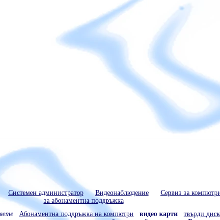
Системен администратор
Видеонаблюдение
Сервиз за компютр
за абонаментна поддръжка
вете
Абонаментна поддръжка на компютри
видео карти
твърди диск