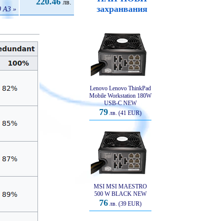
220.46
лв.
захранвания
 A3 »
Lenovo Lenovo ThinkPad
Mobile Workstation 180W
USB-C NEW
79
лв. (41 EUR)
MSI MSI MAESTRO
500 W BLACK NEW
76
лв. (39 EUR)