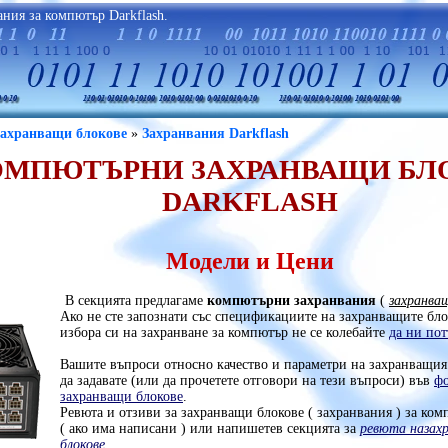
ния за компютър Darkflash.
Захранващи блокове
»
Захранвания Darkflash
ОМПЮТЪРНИ ЗАХРАНВАЩИ БЛ
DARKFLASH
Модели и Цени
В секцията предлагаме
компютърни захранвания
(
захранва
Ако не сте запознати със спецификациите на захранващите бло
избора си на захранване за компютър не се колебайте
да ни пот
Вашите въпроси относно качество и параметри на захранващия
да задавате (или да прочетете отговори на тези въпроси) във
фо
захранващи блокове
.
Ревюта и отзиви за захранващи блокове ( захранвания ) за ком
( ако има написани ) или напишетев секцията за
ревюта назахр
блокове
.