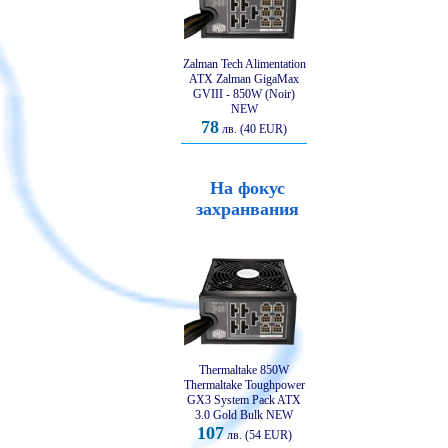
Zalman Tech Alimentation
ATX Zalman GigaMax
GVIII - 850W (Noir)
NEW
78
лв. (40 EUR)
На фокус
захранвания
Thermaltake 850W
Thermaltake Toughpower
GX3 System Pack ATX
3.0 Gold Bulk NEW
107
лв. (54 EUR)