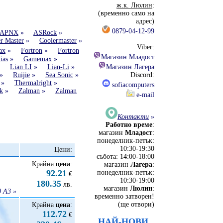
ж.к. Люлин
:
(временно само на
адрес)
0879-04-12-99
APNX
»
ASRock
»
r Master
»
Coolermaster
»
Viber:
ax
»
Fortron
»
Fortron
Магазин Младост
ias
»
Gamemax
»
»
Lian LI
»
Lian-Li
»
Магазин Лагера
»
Ruijie
»
Sea Sonic
»
Discord:
»
Thermalright
»
sofiacomputers
k
»
Zalman
»
Zalman
e-mail
Контакти
»
Работно време
:
магазин
Младост
:
понеделник-петък:
10:30-19:30
Цени:
събота: 14:00-18:00
Крайна
цена
:
магазин
Лагера
:
92.21
понеделник-петък:
€
10:30-19:00
180.35
лв.
магазин
Люлин
:
 A3 »
временно затворен!
(ще отвори)
Крайна
цена
:
112.72
€
НАЙ-НОВИ