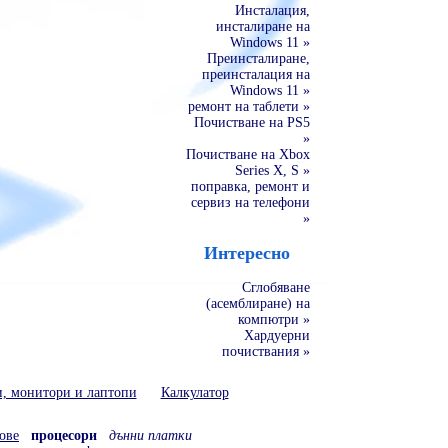
Инсталация,
инсталиране на
Windows 11 »
Преинсталиране,
преинсталация на
Windows 11 »
ремонт на таблети »
Почистване на PS5
»
Почистване на Xbox
Series X, S »
поправка, ремонт и
сервиз на телефони
»
Интересно
Сглобяване
(асемблиране) на
компютри »
Хардуерни
почиствания »
и, монитори и лаптопи
Калкулатор
ове
процесори
дънни платки