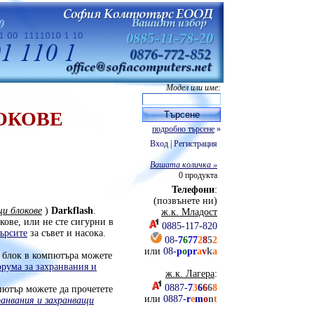
Модел или име:
ОКОВЕ
подробно търсене
»
Вход
|
Регистрация
Вашата количка »
0
продукта
Телефони
:
(позвънете ни)
щи блокове
)
Darkflash
.
ж.к. Младост
кове, или не сте сигурни в
0885-117-820
ърсите
за съвет и насока.
08-
7
6
77
2
8
5
2
или
08-
p
o
pr
a
v
k
a
 блок в компютъра можете
рума за захранвания и
ж.к. Лагера
:
0887-
7
3
6
6
6
8
пютър можете да прочетете
или
0887-
r
e
m
o
n
t
анвания и захранващи