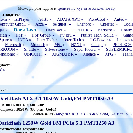
Може да разгледате и
цените на кутиите за компютър
.
оизводител
:
тели
»
1stPlayer
»
Adata
»
ADATA XPG
»
AeroCool
»
Antec
»
omputer GmbH
»
Azza
»
be quiet!
»
Chenbro
»
Chieftec
»
Coole
Darkflash
gar
»
DeepCool
»
EFFITEK
»
Endorfy
»
Enerm
sign
»
FSP
»
FSP Group
»
Fujitsu
»
Fujitsu Tech. Solut.
»
Gamd
Spare
»
INCA
»
Inter Tech
»
Inter-Tech
»
LC-Power
»
Lenovo
»
Microsoft
»
Montech
»
MSI
»
NZXT
»
Omega
»
PROTECH
ARKOON
»
Shuttle
»
SilverStone
»
Super Flower
»
SUPERMICRO
endsonic
»
UBIQUITI
»
XIGMATEK
»
Xilence
»
XPG
»
Yealin
ност
:
W
»
одел
Darkflash ATX 3.1 1050W Gold,FM PMT1050 A3
омпютърно захранване
ощност:
1050W
(80 plus:
Gold
)
детайли за
Darkflash ATX 3.1 1050W Gold,FM PMT1050
Darkflash 1250W Gold FM PCIe 5.1 PMT1250 A3
омпютърно захранване