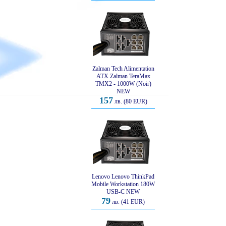
Zalman Tech Alimentation
ATX Zalman TeraMax
TMX2 - 1000W (Noir)
NEW
157
лв. (80 EUR)
Lenovo Lenovo ThinkPad
Mobile Workstation 180W
USB-C NEW
79
лв. (41 EUR)