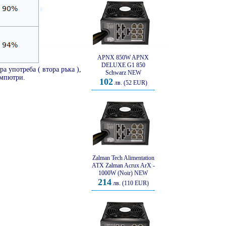
APNX 850W APNX
DELUXE G1 850
ра употреба ( втора ръка )
,
Schwarz NEW
омпютри
.
102
лв. (52 EUR)
Zalman Tech Alimentation
ATX Zalman Acrux ArX -
1000W (Noir) NEW
214
лв. (110 EUR)