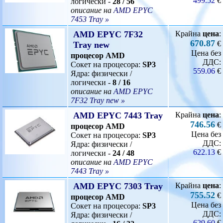
499.52
€
логически -
28 / 56
описание на
AMD EPYC
7453 Tray »
AMD EPYC 7F32
Крайна
цена
:
670.87
€
Tray new
Цена без
процесор AMD
ДДС:
Сокет на процесора:
SP3
559.06
€
Ядра: физически /
логически -
8 / 16
описание на
AMD EPYC
7F32 Tray new »
AMD EPYC 7443 Tray
Крайна
цена
:
746.56
€
процесор AMD
Цена без
Сокет на процесора:
SP3
ДДС:
Ядра: физически /
622.13
€
логически -
24 / 48
описание на
AMD EPYC
7443 Tray »
AMD EPYC 7303 Tray
Крайна
цена
:
755.52
€
процесор AMD
Цена без
Сокет на процесора:
SP3
ДДС:
Ядра: физически /
629.60
€