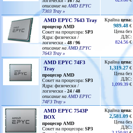
логически -
16 / 32
описание на
AMD EPYC
7303 Tray »
AMD EPYC 7643 Tray
Крайна
цена
:
989.48
€
процесор AMD
Цена без
Сокет на процесора:
SP3
ДДС:
Ядра: физически /
824.56
€
логически -
48 / 96
описание на
AMD EPYC
7643 Tray »
AMD EPYC 74F3
Крайна
цена
:
1,319.27
€
Tray
Цена без
процесор AMD
ДДС:
Сокет на процесора:
SP3
1,099.39
€
Ядра: физически /
логически -
24 / 48
описание на
AMD EPYC
74F3 Tray »
AMD EPYC 7543P
Крайна
цена
:
2,581.09
€
BOX
Цена без
процесор AMD
ДДС:
Сокет на процесора:
SP3
2,150.91
€