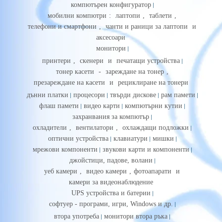
компютърен конфигуратор
мобилни компютри
:
лаптопи
,
таблети
,
телефони и смартфони
,
чанти и раници за лаптопи
и
аксесоари
монитори
принтери
,
скенери
и
печатащи устройства
тонер касети
-
зареждане на тонер
,
презареждане на касети
и
рециклиране на тонери
дънни платки
процесори
твърди дискове
рам памети
флаш памети
видео карти
компютърни кутии
захранвания за компютър
охладители
,
вентилатори
,
охлаждащи подложки
оптични устройства
клавиатури
мишки
мрежови компоненти
звукови карти и компоненти
джойстици, падове, волани
уеб камери
,
видео камери
,
фотоапарати
и
камери за видеонаблюдение
UPS устройства и батерии
софтуер - програми, игри, Windows и др.
втора употреба
монитори втора ръка