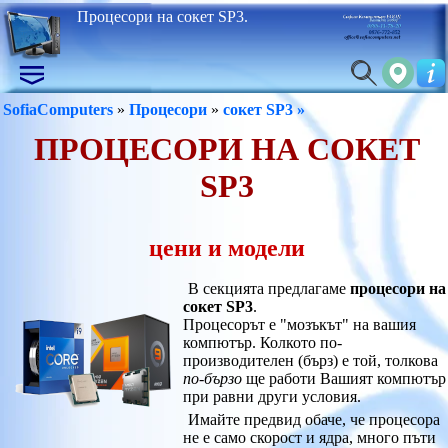
Процесори на сокет SP3.
SofiaComputers
»
Процесори
»
сокет SP3 »
ПРОЦЕСОРИ НА СОКЕТ
SP3
цени и модели
В секцията предлагаме
процесори на
сокет SP3
.
Процесорът е "мозъкът" на вашия
компютър. Колкото по-
производителен (бърз) е той, толкова
по-бързо
ще работи Вашият компютър
при равни други условия.
Имайте предвид обаче, че процесора
не е само скорост и ядра, много пъти