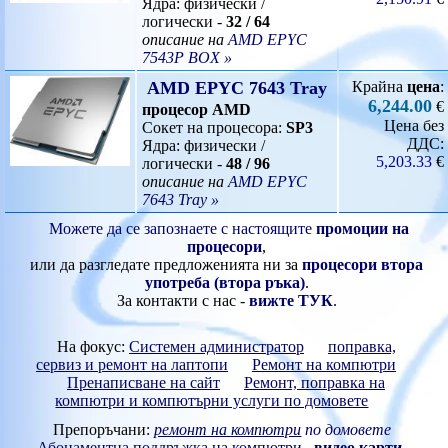
Ядра: физически /
логически -
32 / 64
описание на
AMD EPYC
7543P BOX »
AMD EPYC 7643 Tray
Крайна
цена
:
6,244.00
€
процесор AMD
Цена без
Сокет на процесора:
SP3
ДДС:
Ядра: физически /
5,203.33
€
логически -
48 / 96
описание на
AMD EPYC
7643 Tray »
Можете да се запознаете с настоящите
промоции на
процесори
,
или да разгледате предложенията ни за
процесори втора
употреба (втора ръка)
.
За контакти с нас -
вижте ТУК
.
На фокус:
Системен администратор
поправка,
сервиз и ремонт на лаптопи
Ремонт на компютри
Пренаписване на сайт
Ремонт, поправка на
компютри и компютърни услуги по домовете
Препоръчани:
ремонт на компютри
по домовете
Абонаментна поддръжка на компютри
видео карти