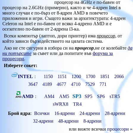
процесор на 4GHz е по-бавен от
процесор на 2.6GHz (примерно), както и че 4-ядрен Intel в
много случаи е по-бърз от 8-ядрен AMD в повечето
приложения и игри. Същото важи за архитектурата: 4-ядрен
Celeron на Intel е по-бавен от всяко 4-ядрено AMD и е
осезателно по-бавен от 2-ядрена i3-ка.
Всеки компютър (лаптоп, дори принтер) има
процесор
, от
който зависи бързодействието на цялата система.
Ако не сте сигурни в избора си на
процесор
,не се колебайте
да
ни потърсите
за съвет или да попитате във
форума за
процесори
.
Изберете сокет:
INTEL
:
1150
1151
1200
1700
1851
2066
3647
4189
4677
4710
7529
771
SP3
AMD
:
AM4
AM5
SP5
SP6
sTR5
sWRX8
TR4
Брой ядра
:
Всички
16-ядрени
24-ядрени
28-ядрени
32-ядрени
48-ядрени
8-ядрени
или вижте всички
процесори »