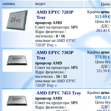
снимка
модел
Цени
AMD EPYC 7203P
Крайна
цена
:
313.69
€
Tray
Цена без
процесор AMD
ДДС:
Сокет на процесора:
SP3
261.41
€
Ядра: физически /
логически -
8 / 16
описание на
AMD EPYC
7203P Tray »
AMD EPYC 7303P
Крайна
цена
:
373.91
€
Tray
Цена без
процесор AMD
ДДС:
Сокет на процесора:
SP3
311.59
€
Ядра: физически /
логически -
16 / 32
описание на
AMD EPYC
7303P Tray »
AMD EPYC 7453 Tray
Крайна
цена
:
599.42
€
процесор AMD
Цена без
Сокет на процесора:
SP3
ДДС:
Ядра: физически /