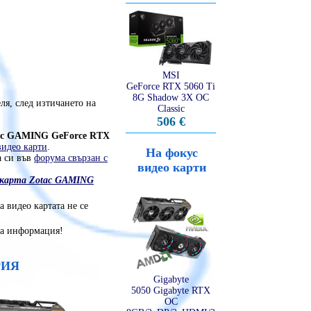
MSI
GeForce RTX 5060 Ti
8G Shadow 3X OC
ля, след изтичането на
Classic
506 €
ac GAMING GeForce RTX
видео карти
.
На фокус
а си във
форума свързан с
видео карти
о карта Zotac GAMING
 видео картата не се
на информация!
РИЯ
Gigabyte
5050 Gigabyte RTX
OC