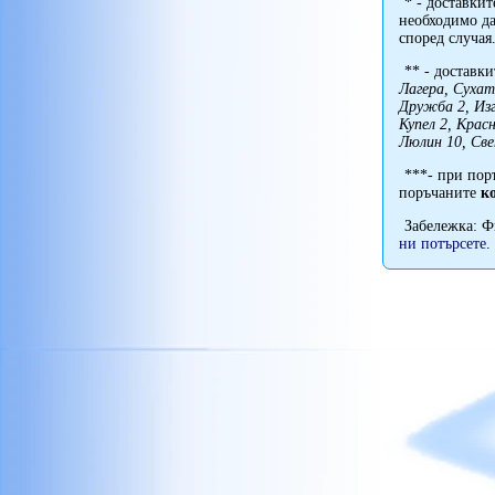
* - доставки
необходимо да
според случая
** - доставки
Лагера, Сухат
Дружба 2, Из
Купел 2, Крас
Люлин 10, Св
***- при пор
поръчаните
к
Забележка: 
ни потърсете
.