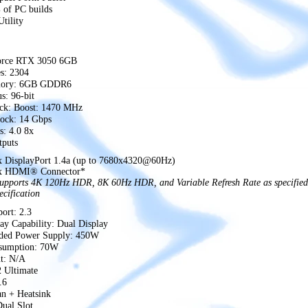
 of PC builds
tility
rce RTX 3050 6GB
s: 2304
mory: 6GB GDDR6
: 96-bit
ck: Boost: 1470 MHz
ock: 14 Gbps
s: 4.0 8x
tputs
x DisplayPort 1.4a (up to 7680x4320@60Hz)
x HDMI® Connector*
upports 4K 120Hz HDR, 8K 60Hz HDR, and Variable Refresh Rate as specifie
ecification
ort: 2.3
ay Capability: Dual Display
ed Power Supply: 450W
sumption: 70W
t: N/A
2 Ultimate
.6
an + Heatsink
Dual Slot