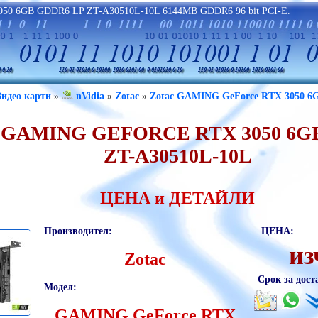
050 6GB GDDR6 LP ZT-A30510L-10L 6144MB GDDR6 96 bit PCI-E.
Видео карти
»
nVidia
»
Zotac
»
Zotac GAMING GeForce RTX 3050 6
GAMING GEFORCE RTX 3050 6G
ZT-A30510L-10L
ЦЕНА и ДЕТАЙЛИ
Производител:
ЦЕНА:
из
Zotac
Срок за дост
Модел:
GAMING GeForce RTX