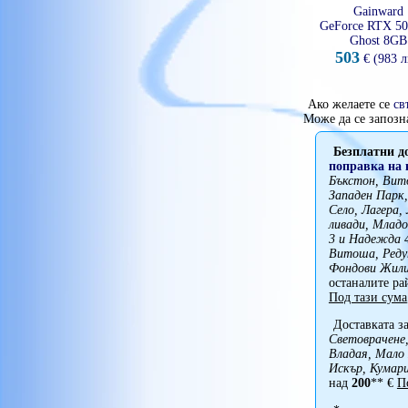
Gainward
GeForce RTX 50
Ghost 8GB
503
€ (983 л
Ако желаете се
св
Може да се запозн
Безплатни д
поправка на
Бъкстон, Вито
Западен Парк,
Село, Лагера, 
ливади, Млад
3 и Надежда 4
Витоша, Реду
Фондови Жили
останалите р
Под тази сума
Доставката за
Световрачене,
Владая, Мало
Искър, Кумари
над
200
** €
П