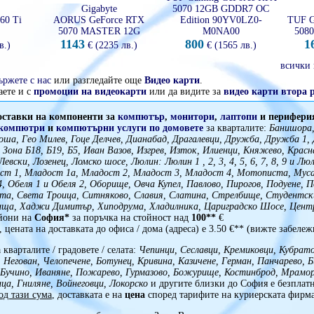
Gigabyte
5070 12GB GDDR7 OC
60 Ti
AORUS GeForce RTX
Edition 90YV0LZ0-
TUF G
5070 MASTER 12G
M0NA00
508
1143
800
1
в.)
€ (2235 лв.)
€ (1565 лв.)
всички 
ържете с нас
или разгледайте още
Видео карти
.
аете и с
промоции на видеокарти
или да видите за
видео карти втора 
оставки на компоненти за
компютър
,
монитори
,
лаптопи
и периферия
 компютри
и
компютърни услуги
по домовете
за кварталите:
Банишора, 
ша, Гео Милев, Гоце Делчев, Дианабад, Драгалевци, Дружба, Дружба 1,
 Зона Б18, Б19, Б5, Иван Вазов, Изгрев, Изток, Илиенци, Княжево, Крас
Левски, Лозенец, Ломско шосе, Люлин: Люлин 1 , 2, 3, 4, 5, 6, 7, 8, 9 и Л
ост 1, Младост 1а, Младост 2, Младост 3, Младост 4, Мотописта, Муса
, Обеля 1 и Обеля 2, Оборище, Овча Купел, Павлово, Пирогов, Подуене, П
та, Света Троица, Ситняково, Славия, Слатина, Стрелбище, Студентски
ща, Хаджи Димитър, Хиподрума, Хладилника, Цариградско Шосе, Цент
айони на
София*
за поръчка на стойност над
100**
€
, цената на доставката до офиса / дома (адреса) е 3.50 €** (вижте забележ
 кварталите / градовете / селата:
Чепинци, Сеславци, Кремиковци, Кубрато
 Негован, Челопечене, Ботунец, Кривина, Казичене, Герман, Панчарево, 
 Бучино, Иваняне, Пожарево, Гурмазово, Божурище, Костинброд, Мрамор
ца, Гниляне, Войнеговци, Локорско
и другите близки до София е безплат
од тази сума
, доставката е на
цена
според тарифите на куриерската фирма 