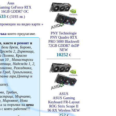
Asus
aming GeForce RTX
0 16GB GDDR7 OC
633
€ (3193 лв.)
промоции на видео карти »
PNY Technologie
ръка
които предлагаме.
PNY Quadro RTX
PRO 5000 Blackwell
, както и
ремонт
и
72GB GDDR7 4xDP
Бели Брези, Борово,
NEW
 Дружба 2, Дървеница,
10252
€
на Поляна, Красно
юлин 10 , Манастирски
геница, Надежда 1, 2,
олигона, Разсадника,
 Град, Триъгълника,
рална гара,Център
и
ките).
во, Требич,
ASUS
Бистрица, Мърчаево,
ASUS Gaming
, Мировяне, Нови
Keyboard FR-Layout
на за поръчки на
цена
ROG Strix Scope II
с която работим!!!
96 RX Wireless NEW
252
€