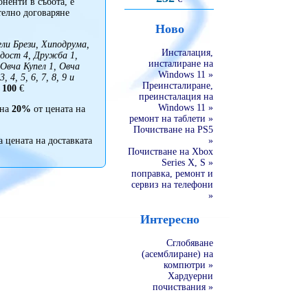
ненти в събота, е
телно договаряне
Ново
ли Брези, Хиподрума,
Инсталация,
адост 4, Дружба 1,
инсталиране на
Овча Купел 1, Овча
Windows 11 »
, 4, 5, 6, 7, 8, 9 и
Преинсталиране,
д
100
€
преинсталация на
Windows 11 »
 на
20%
от цената на
ремонт на таблети »
Почистване на PS5
а цената на доставката
»
Почистване на Xbox
Series X, S »
поправка, ремонт и
сервиз на телефони
»
Интересно
Сглобяване
(асемблиране) на
компютри »
Хардуерни
почиствания »