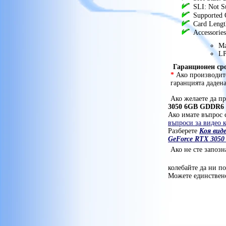
Zotac GAMING GeForce RTX
SLI: Not S
3050 6GB GDDR6 LP ZT-
Supported 
A30510L-10L 6144
,
Цена на
Card Lengt
Zotac GAMING GeForce RTX 3050
Accessories
6GB GDDR6 LP ZT-A30510L-10L
,
Геймърски
6144 GDDR6 PCI-E
Ma
бързи видео
видеокарти
,
LP
карти
,
видео карта за игри
,
Гаранционен ср
nVidia видео карти
,
*
Ако производите
гаранцията даден
ниски цени
price
,
,
промоция
на видео карта
,
Zotac GAMING
Ако желаете да пр
GeForce RTX 3050 6GB GDDR6 LP
3050 6GB GDDR6 
,
ZT-A30510L-10L 6144MB цени
Ако имате въпрос с
Видео
,
Ниски цени на видеокарти
въпроси за видео 
карти за настолни
Разберете
Коя виде
компютри
Zotac видео
GeForce RTX 305
,
карти
Zotac GAMING
Ако не сте запозн
,
GeForce RTX 3050 6GB
GDDR6 LP ZT-A30510L-
колебайте да ни п
Можете единствено
10L
,
PCI-E видео карти
,
Zotac GAMING GeForce
RTX 3050 6GB GDDR6 LP
ZT-A30510L-10L цена
,
Мощни видеокарти
,
геймърски видео карти
,