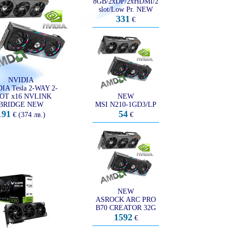
8GB/2xDP/2xHDMI/2
slot/Low Pr. NEW
331
€
NVIDIA
IA Tesla 2-WAY 2-
OT x16 NVLINK
NEW
BRIDGE NEW
MSI N210-1GD3/LP
191
54
€ (374 лв.)
€
NEW
ASROCK ARC PRO
B70 CREATOR 32G
1592
€