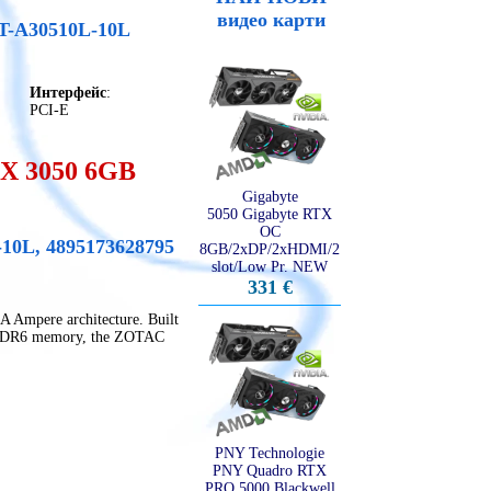
видео карти
T-A30510L-10L
Интерфейс
:
PCI-E
X 3050 6GB
Gigabyte
5050 Gigabyte RTX
OC
0L, 4895173628795
8GB/2xDP/2xHDMI/2
slot/Low Pr. NEW
331 €
Ampere architecture. Built
 GDDR6 memory, the ZOTAC
PNY Technologie
PNY Quadro RTX
PRO 5000 Blackwell