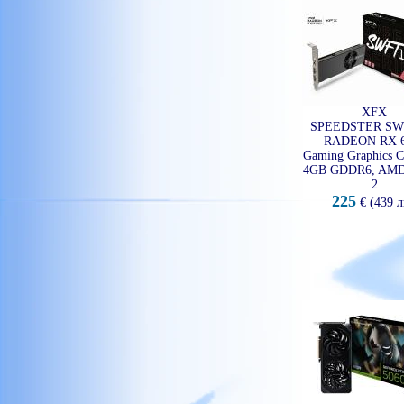
VGA,
нови видеокарти
,
видеокарта за
videocard
,
настолен компютър
,
ATI, nVidia
XFX
SPEEDSTER SW
RADEON RX 6
Gaming Graphics C
4GB GDDR6, AM
2
225
€ (439 л