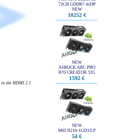
72GB GDDR7 4xDP
NEW
10252 €
NEW
ASROCK ARC PRO
B70 CREATOR 32G
1592 €
d in the HDMI 2.1
NEW
MSI N210-1GD3/LP
54 €