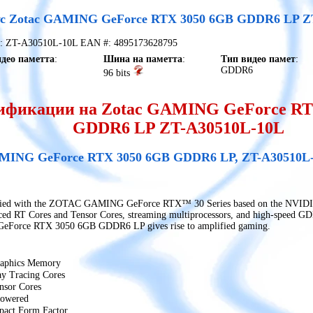
ус Zotac GAMING GeForce RTX 3050 6GB GDDR6 LP Z
t #: ZT-A30510L-10L EAN #: 4895173628795
део паметта
:
Шина на паметта
:
Тип видео памет
:
GDDR6
96 bits
ификации на Zotac GAMING GeForce RT
GDDR6 LP ZT-A30510L-10L
NG GeForce RTX 3050 6GB GDDR6 LP, ZT-A30510L-1
ied with the ZOTAC GAMING GeForce RTX™ 30 Series based on the NVIDIA 
ced RT Cores and Tensor Cores, streaming multiprocessors, and high-speed
Force RTX 3050 6GB GDDR6 LP gives rise to amplified gaming.
aphics Memory
y Tracing Cores
nsor Cores
Powered
act Form Factor