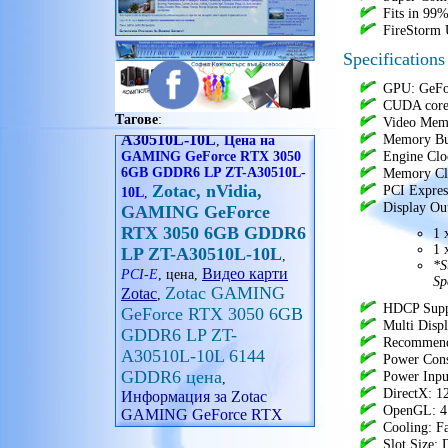
Seasonic
Fits in 99%
офис принадлежности
SHARKOON
FireStorm U
очила
Shuttle
принадлежности
Specifications
Spire
радиостанции
Super Flower
GPU: GeFo
рамка за снимка
GAMING GeForce RTX
SUPERMICRO
CUDA core
сплитери
3050 6GB GDDR6 LP ZT-
Thermalright
Тагове
:
Video Me
телескоп
A30510L-10L
,
Цена на
Thermaltake
Memory Bus
уреди за дома
GAMING GeForce RTX 3050
Trendsonic
Engine Clo
6GB GDDR6 LP ZT-A30510L-
фитнес гривни
XIGMATEK
Memory Cl
Zotac, nVidia,
часовници
10L
,
Xilence
PCI Expres
GAMING GeForce
XPG
Display Ou
RTX 3050 6GB GDDR6
Zalman
1 
LP ZT-A30510L-10L
Zebra
,
1 
или изберете
Видео карти
PCI-E
, цена,
*S
захранвания втора употреба
Zotac GAMING
Zotac
Sp
,
GeForce RTX 3050 6GB
HDCP Supp
GDDR6 LP ZT-
Multi Displ
A30510L-10L 6144
Recommend
Power Con
GDDR6 цена
,
Power Inpu
Информация за Zotac
DirectX: 1
GAMING GeForce RTX
OpenGL: 4
3050 6GB GDDR6 LP ZT-
Cooling: F
A30510L-10L
,
Видеокарта
Slot Size: 