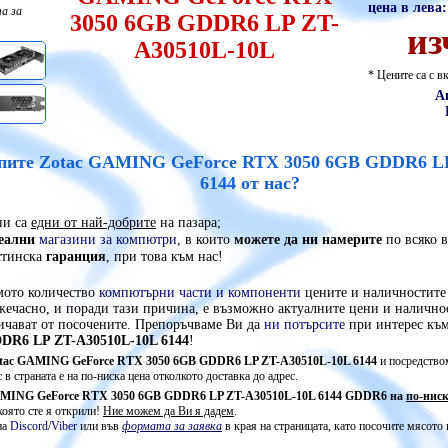
цена в лева:
а за
3050 6GB GDDR6 LP ZT-
из
A30510L-10L
* Цените са с 
А
упите Zotac GAMING GeForce RTX 3050 6GB GDDR6 L
6144 от нас?
и са
едни от най-добрите
на пазара;
еални
магазини за компютри
, в които
можете да ни намерите
по всяко в
стинска
гаранция
, при това към нас!
мото количество
компютърни части и компоненти
цените и наличностите 
жечасно, и поради тази причина, е възможно актуалните цени и налично
личават от посочените. Препоръчваме Ви да
ни потърсите
при интерес къ
DR6 LP ZT-A30510L-10L 6144
!
tac GAMING GeForce RTX 3050 6GB GDDR6 LP ZT-A30510L-10L 6144
и посредством
 в страната е на по-ниска цена отколкото доставка до адрес.
AMING GeForce RTX 3050 6GB GDDR6 LP ZT-A30510L-10L 6144 GDDR6 на
по-ниск
която сте я открили!
Ние можем да Ви я дадем
.
на
Discord
/
Viber
или във
формата за заявка
в края на страницата, като посочите мясото 