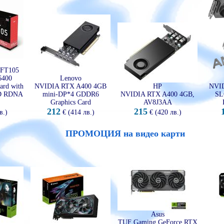
FT105
400
Lenovo
ard with
NVIDIA RTX A400 4GB
HP
NVID
D RDNA
mini-DP*4 GDDR6
NVIDIA RTX A400 4GB,
SL
Graphics Card
AV8J3AA
212
215
в.)
€ (414 лв.)
€ (420 лв.)
ПРОМОЦИЯ на видео карти
Asus
TUF Gaming GeForce RTX