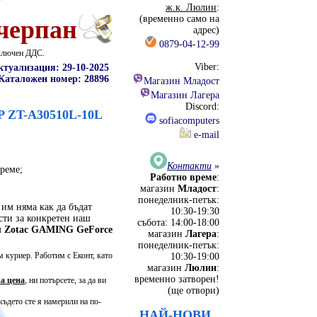
ж.к. Люлин
:
(временно само на
черпан
адрес)
0879-04-12-99
включен ДДС.
Viber:
ктуализация: 29-10-2025
Каталожен номер: 28896
Магазин Младост
Магазин Лагера
Discord:
P ZT-A30510L-10L
sofiacomputers
e-mail
Контакти
»
реме;
Работно време
:
магазин
Младост
:
понеделник-петък:
им няма как да бъдат
10:30-19:30
сти за конкретен наш
събота: 14:00-18:00
м
Zotac GAMING GeForce
магазин
Лагера
:
понеделник-петък:
 куриер. Работим с Еконт, като
10:30-19:00
магазин
Люлин
:
временно затворен!
а цена
, ни потърсете, за да ви
(ще отвори)
където сте я намерили на по-
НАЙ-НОВИ