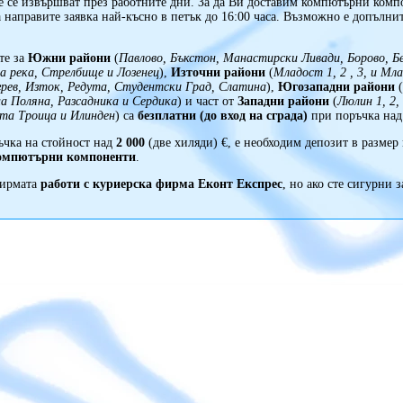
те се извършват през работните дни. За да Ви доставим компютърни компо
 направите заявка най-късно в петък до 16:00 часа. Възможно е допълни
.
те за
Южни райони
(
Павлово, Бъкстон, Манастирски Ливади, Борово, Бе
а река, Стрелбище и Лозенец
),
Източни райони
(
Младост 1, 2 , 3, и Мл
грев, Изток, Редута, Студентски Град, Слатина
),
Югозападни райони
(
на Поляна, Разсадника и Сердика
) и част от
Западни райони
(
Люлин 1, 2, 3
ета Троица и Илинден
) са
безплатни (до вход на сграда)
при поръчка на
ъчка на стойност над
2 000
(две хиляди) €, е необходим депозит в размер
омпютърни компоненти
.
Фирмата
работи с куриерска фирма Еконт Експрес
, но ако сте сигурни з