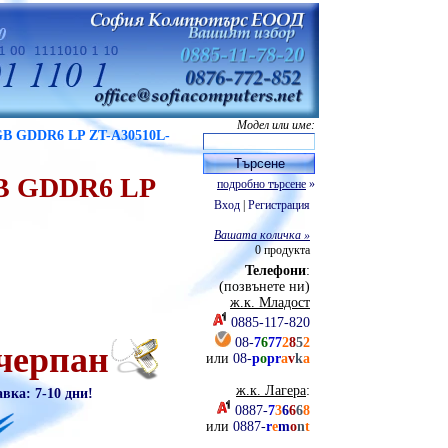
Модел или име:
GB GDDR6 LP ZT-A30510L-
B GDDR6 LP
подробно търсене
»
Вход
|
Регистрация
Вашата количка »
0
продукта
Телефони
:
(позвънете ни)
ж.к. Младост
0885-117-820
08-
7
6
77
2
8
5
2
черпан
или
08-
p
o
pr
a
v
k
a
ж.к. Лагера
:
авка: 7-10 дни!
0887-
7
3
6
6
6
8
или
0887-
r
e
m
o
n
t