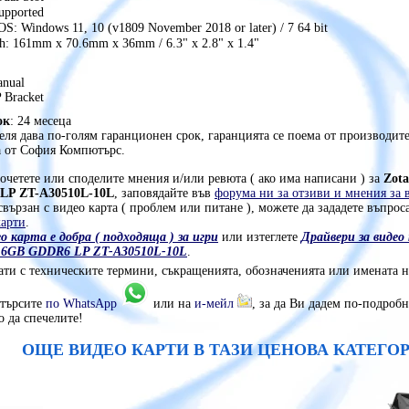
upported
OS: Windows 11, 10 (v1809 November 2018 or later) / 7 64 bit
h: 161mm x 70.6mm x 36mm / 6.3" x 2.8" x 1.4"
nual
 Bracket
ок
: 24 месеца
ля дава по-голям гаранционен срок, гаранцията се поема от производите
а от София Компютърс.
очетете или споделите мнения и/или ревюта ( ако има написани ) за
Zot
LP ZT-A30510L-10L
, заповядайте във
форума ни за отзиви и мнения за 
вързан с видео карта ( проблем или питане ), можете да зададете въпрос
карти
.
о карта е добра ( подходяща ) за игри
или изтеглете
Драйвери за виде
0 6GB GDDR6 LP ZT-A30510L-10L
.
ати с техническите термини, съкращенията, обозначенията или имената на
отърсите
по WhatsApp
или на
и-мейл
, за да Ви дадем по-подроб
 да спечелите!
ОЩЕ ВИДЕО КАРТИ В ТАЗИ ЦЕНОВА КАТЕГО