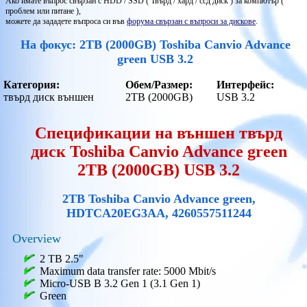
Ако имате въпрос свързан с HDD / SSD ( Твърд / хард / ссд диск ) за компютър (
проблем или питане ),
можете да зададете въпроса си във
форума свързан с въпроси за дискове
.
На фокус: 2TB (2000GB) Toshiba Canvio Advance
green USB 3.2
Категория:
Обем/Размер:
Интерфейс:
твърд диск външен
2TB (2000GB)
USB 3.2
Спецификации на външен твърд
диск Toshiba Canvio Advance green
2TB (2000GB) USB 3.2
2TB Toshiba Canvio Advance green,
HDTCA20EG3AA, 4260557511244
Overview
2 TB 2.5"
Maximum data transfer rate: 5000 Mbit/s
Micro-USB B 3.2 Gen 1 (3.1 Gen 1)
Green