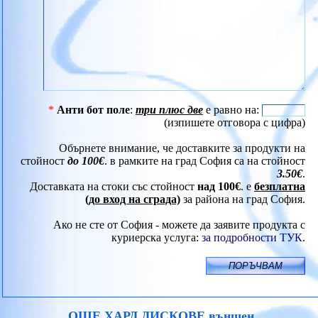
*
Анти бот поле
:
три плюс две
е равно на:
(изпишете отговора с цифра)
Обърнете внимание, че доставките за продукти на
стойност
до 100€
. в рамките на град София са на стойност
3.50€
.
Доставката на стоки със стойност
над 100€
. е
безплатна
(до вход на сграда)
за района на град София.
Ако не сте от София - можете да заявите продукта с
куриерска услуга:
за подробности ТУК
.
ОЩЕ ХАРД ДИСКОВЕ външен