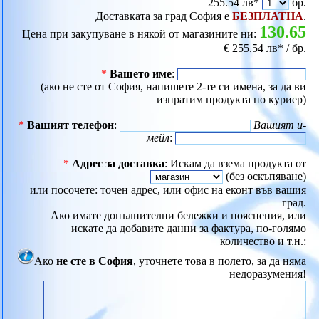
255.54 лв*
бр.
Доставката за град София е
БЕЗПЛАТНА
.
130.65
Цена при закупуване в някой от магазините ни:
€ 255.54 лв* / бр.
*
Вашето име
:
(ако не сте от София, напишете 2-те си имена, за да ви
изпратим продукта по куриер)
*
Вашият телефон
:
Вашият и-
мейл
:
*
Адрес за доставка
: Искам да взема продукта от
(без оскъпяване)
или посочете: точен адрес, или офис на еконт във вашия
град.
Ако имате допълнителни бележки и пояснения, или
искате да добавите данни за фактура, по-голямо
количество и т.н.:
Ако
не сте в София
, уточнете това в полето, за да няма
недоразумения!