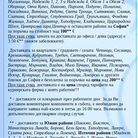
Мусагеница, Надежда 1, 2, 3 и Надежда 4, Обеля 1 и Обеля 2,
Оборище, Овча Купел, Павлово, Пирогов, Подуене, Полигона,
Разсадника, Витоша, Редута, Света Троица, Ситняково, Славия,
Слатина, Стрелбище, Студентски Град, Триъгълника, Фондови
Жилища, Хаджи Димитър, Хиподрума, Хладилника, Цариградско
Шосе, Централна гара,Център
и останалите райони на
София*
за поръчка на стойност над
100**
€
Под тази сума
, цената на доставката до офиса / дома (адреса) е
3.50 €** (вижте забележките).
Доставката за кварталите / градовете / селата:
Чепинци, Сеславци,
Кремиковци, Кубратово, Требич, Световрачене, Негован,
Челопечене, Ботунец, Кривина, Казичене, Герман, Панчарево,
Бистрица, Мърчаево, Владая, Мало Бучино, Иваняне, Пожарево,
Гурмазово, Божурище, Костинброд, Мрамор, Мировяне, Нови
Искър, Кумарица, Гниляне, Войнеговци, Локорско
и другите
близки до София е безплатна за поръчки на
цена
над
200
** €
Под тази сума
, доставката е на
цена
според тарифите на
куриерската фирма с която работим!!!
* - доставките се извършват през работните дни. За да Ви
доставим компютърни компоненти в събота, е необходимо да
направите заявка най-късно в петък до 16:00 часа. Възможно е
допълнително договаряне според случая.
** - доставките за
Южни райони
(
Павлово, Бъкстон,
Манастирски Ливади, Борово, Бели Брези, Хиподрума, Лагера,
Сухата река, Стрелбище и Лозенец
),
Източни райони
(
Младост
1, 2 , 3, и Младост 4, Дружба 1, Дружба 2, Изгрев, Изток,