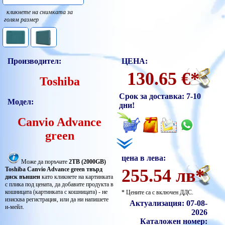
кликнете на снимката за
голям размер
Производител:
ЦЕНА:
130.65 €*
Toshiba
Срок за доставка: 7-10
Модел:
дни!
Canvio Advance
green
цена в лева:
Може да поръчате
2TB (2000GB)
Toshiba Canvio Advance green твърд
255.54 лв*
диск външен
като кликнете на картинката
с плика под цената, да добавите продукта в
кошницата (картинката с кошницата) - не
* Цените са с включен ДДС.
изисква регистрация, или да ни напишете
Актуализация: 07-08-
и-мейл.
2026
Каталожен номер: