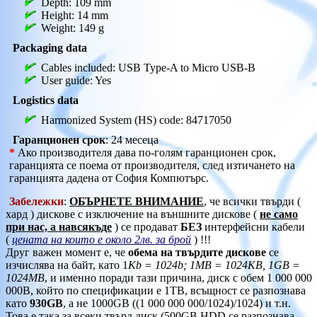
Depth: 109 mm
Height: 14 mm
Weight: 149 g
Packaging data
Cables included: USB Type-A to Micro USB-B
User guide: Yes
Logistics data
Harmonized System (HS) code: 84717050
Гаранционен срок
: 24 месеца
*
Ако производителя дава по-голям гаранционен срок,
гаранцията се поема от производителя, след изтичането на
гаранцията дадена от София Компютърс.
Забележки
:
ОБЪРНЕТЕ ВНИМАНИЕ
, че всички твърди (
хард ) дискове с изключение на външните дискове (
не само
при нас, а навсякъде
) се продават
БЕЗ
интерфейсни кабели
(
цената на които е около 2лв. за брой
) !!!
Друг важен момент е, че
обема на твърдите дискове
се
изчислява на байт, като 1
Kb = 1024b; 1MB = 1024KB, 1GB =
1024MB
, и именно поради тази причина, диск с обем 1 000 000
000B, който по спецификации е 1TB, всъщност се разпознава
като
930GB
, а не 1000GB ((1 000 000 000/1024)/1024) и т.н.
Това е така за всеки твърд диск (500GB HDD се разпознава