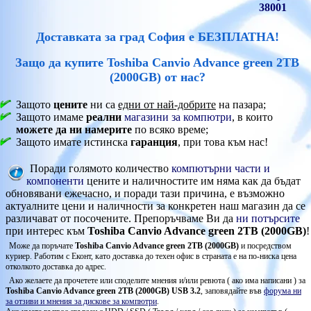
38001
Доставката за град София е БЕЗПЛАТНА!
Защо да купите Toshiba Canvio Advance green 2TB
(2000GB) от нас?
Защото
цените
ни са
едни от най-добрите
на пазара;
Защото имаме
реални
магазини за компютри
, в които
можете да ни намерите
по всяко време;
Защото имате истинска
гаранция
, при това към нас!
Поради голямото количество
компютърни части и
компоненти
цените и наличностите им няма как да бъдат
обновявани ежечасно, и поради тази причина, е възможно
актуалните цени и наличности за конкретен наш магазин да се
различават от посочените. Препоръчваме Ви да
ни потърсите
при интерес към
Toshiba Canvio Advance green 2TB (2000GB)
!
Може да поръчате
Toshiba Canvio Advance green 2TB (2000GB)
и посредством
куриер. Работим с Еконт, като доставка до техен офис в страната е на по-ниска цена
отколкото доставка до адрес.
Ако желаете да прочетете или споделите мнения и/или ревюта ( ако има написани ) за
Toshiba Canvio Advance green 2TB (2000GB) USB 3.2
, заповядайте във
форума ни
за отзиви и мнения за дискове за компютри
.