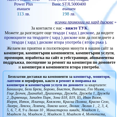
Power Plus
Basic STJL5000400
външен
външен
113
198
лв.
лв.
всички промоции на хард дискове
»
За контакти с нас -
вижте ТУК
.
Можете да разгледате още
твърди ( хард ) дискове
, да видите
промоциите на твърдите ( хард ) дискове
или да погледнете а
твърди ( хард ) дискове втора употреба ( втора ръка )
.
Желаем ви приятни и ползотворни минути в нашия сайт за
компютри
,
компютърни компоненти
,
компютърни услуги
,
промоции
,
изработка на сайт и уебстраници
,
абонаментна
поддръжка
,
посещение за ремонт на компютри по домовете
и
компютри и компоненти втора употреба
.
Безплатни доставки на компоненти за
компютър
,
монитори
,
лаптопи
и периферия, както и
ремонт
и
поправка на
компютри
и
компютърни услуги
по домовете
за кварталите:
Банишора, Бели Брези, Борово, Бъкстон, Витоша, Гео Милев,
Гоце Делчев, Дианабад, Драгалевци, Дружба, Дружба 1, Дружба
2, Дървеница, Западен Парк, Зона Б18, Б19, Б5, Иван Вазов,
Изгрев, Изток, Илиенци, Княжево, Красна Поляна, Красно Село,
Лагера, Левски, Лозенец, Ломско шосе, Люлин: Люлин 1 , 2, 3, 4,
5, 6, 7, 8, 9 и Люлин 10 , Манастирски ливади, Младост 1,
Младост 1а, Младост 2, Младост 3, Младост 4, Мотописта,