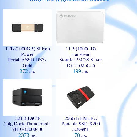
1TB (1000GB) Silicon
1TB (1000GB)
Power
Transcend
Portable SSD DS72
StoreJet 25C3S Silver
Gold
TS1TSJ25C3S
272
199
лв.
лв.
32TB LaCie
256GB EMTEC
2big Dock Thunderbolt,
Portable SSD X200
STLG32000400
3.2Gen1
2373
78
лв.
лв.