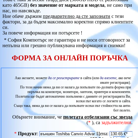
като 465GB)
без значение от марката и модела
, не само при
нас, но навсякъде.
Ние обаче държим
предварително да сте запознати
с тези
фактори, за да бъдем максимално коректни спрямо клиентите
си.
За повече информация ни потърсете !
* София Компютърс не гарантира и не носи отговорност за
непълна или грешно публикувана информация и снимки!
ФОРМА ЗА ОНЛАЙН ПОРЪЧКА
Ако желаете, можете
да се регистрирате
в сайта (или
да влезете
, ако вече
имате регистрация).
По този начин няма да ви се налага да попълвате по-долната форма при
поръчка на компютри, монитори, лаптопи, принтери и компоненти.
Полетата ще бъдат автоматично попълнени с данните от регистрацията Ви,
всеки път когато се логнете в сайта.
Също така, няма да ви се налага да попълвате всеки път стойността на анти-
бот полето.
Обърнете внимание, че
полетата отбелязани със звезда
(
*
), са
задължителни
.
*
Продукт
:
Цена: