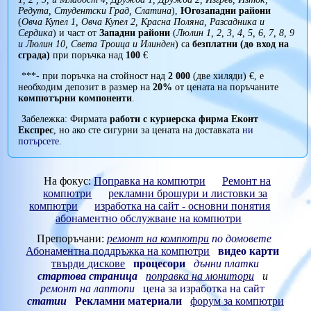
Редута, Студентски Град, Слатина
),
Югозападни райони
(
Овча Купел 1, Овча Купел 2, Красна Поляна, Разсадника и
Сердика
) и част от
Западни райони
(
Люлин 1, 2, 3, 4, 5, 6, 7, 8, 9
и Люлин 10, Света Троица и Илинден
) са
безплатни (до вход на
сграда)
при поръчка над
100
€
***- при поръчка на стойност над
2 000
(две хиляди) €, е
необходим депозит в размер на
20%
от цената на поръчаните
компютърни компоненти
.
Забележка: Фирмата
работи с куриерска фирма Еконт
Експрес
, но ако сте сигурни за цената на доставката
ни
потърсете
.
На фокус:
Поправка на компютри
Ремонт на
компютри
рекламни брошури и листовки за
компютри
изработка на сайт - основни понятия
абонаментно обслужване на компютри
Препоръчани:
ремонт на компютри
по домовете
Абонаментна поддръжка на компютри
видео карти
твърди дискове
процесори
дънни платки
стартова страница
поправка на монитори
и
ремонт на лаптопи
цена за изработка на сайт
статии
Рекламни материали
форум за компютри