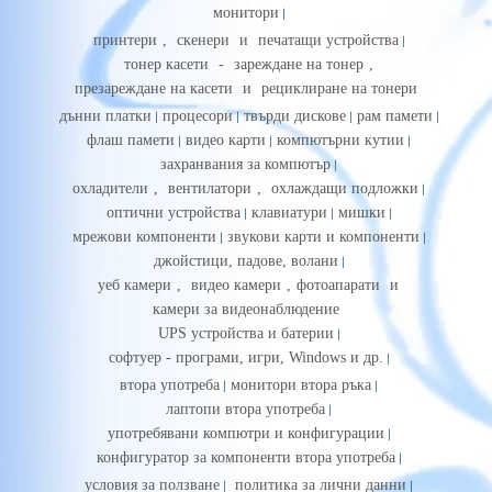
монитори
принтери
,
скенери
и
печатащи устройства
тонер касети
-
зареждане на тонер
,
презареждане на касети
и
рециклиране на тонери
дънни платки
процесори
твърди дискове
рам памети
флаш памети
видео карти
компютърни кутии
захранвания за компютър
охладители
,
вентилатори
,
охлаждащи подложки
оптични устройства
клавиатури
мишки
мрежови компоненти
звукови карти и компоненти
джойстици, падове, волани
уеб камери
,
видео камери
,
фотоапарати
и
камери за видеонаблюдение
UPS устройства и батерии
софтуер - програми, игри, Windows и др.
втора употреба
монитори втора ръка
лаптопи втора употреба
употребявани компютри и конфигурации
конфигуратор за компоненти втора употреба
условия за ползване
политика за лични данни