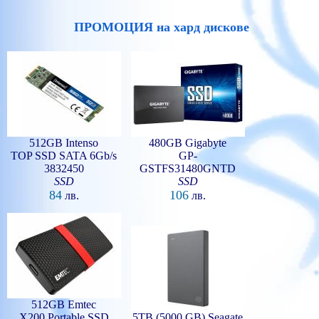
ПРОМОЦИЯ на хард дискове
512GB Intenso
480GB Gigabyte
TOP SSD SATA 6Gb/s
GP-
3832450
GSTFS31480GNTD
SSD
SSD
84
106
лв.
лв.
512GB Emtec
X200 Portable SSD
5TB (5000 GB) Seagate