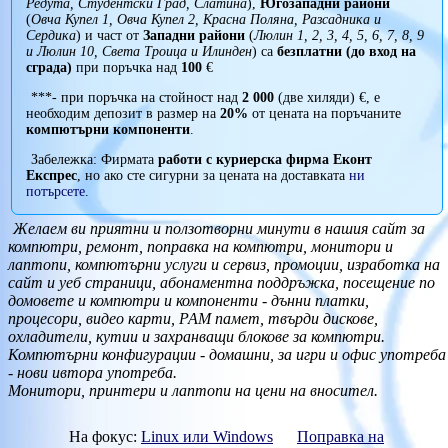
Редута, Студентски Град, Слатина
),
Югозападни райони
(
Овча Купел 1, Овча Купел 2, Красна Поляна, Разсадника и
Сердика
) и част от
Западни райони
(
Люлин 1, 2, 3, 4, 5, 6, 7, 8, 9
и Люлин 10, Света Троица и Илинден
) са
безплатни (до вход на
сграда)
при поръчка над
100
€
***- при поръчка на стойност над
2 000
(две хиляди) €, е
необходим депозит в размер на
20%
от цената на поръчаните
компютърни компоненти
.
Забележка: Фирмата
работи с куриерска фирма Еконт
Експрес
, но ако сте сигурни за цената на доставката
ни
потърсете
.
Желаем ви приятни и ползотворни минути в нашия сайт за
компютри, ремонт, поправка на компютри, монитори и
лаптопи, компютърни услуги и сервиз, промоции, изработка на
сайт и уеб страници, абонаментна поддръжка, посещение по
домовете и компютри и компоненти - дънни платки,
процесори, видео карти, РАМ памет, твърди дискове,
охладители, кутии и захранващи блокове за компютри.
Компютърни конфигурации - домашни, за игри и офис употреба
- нови ивтора употреба.
Монитори, принтери и лаптопи на цени на вносител.
На фокус:
Linux или Windows
Поправка на