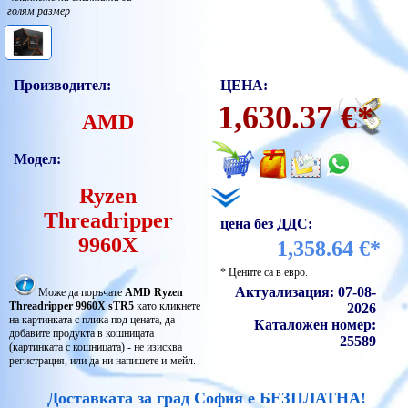
голям размер
Производител:
ЦЕНА:
1,630.37 €*
AMD
Модел:
Ryzen
Threadripper
цена без ДДС:
9960X
1,358.64 €*
* Цените са в евро.
Актуализация: 07-08-
Може да поръчате
AMD Ryzen
Threadripper 9960X sTR5
като кликнете
2026
на картинката с плика под цената, да
Каталожен номер:
добавите продукта в кошницата
25589
(картинката с кошницата) - не изисква
регистрация, или да ни напишете и-мейл.
Доставката за град София е БЕЗПЛАТНА!