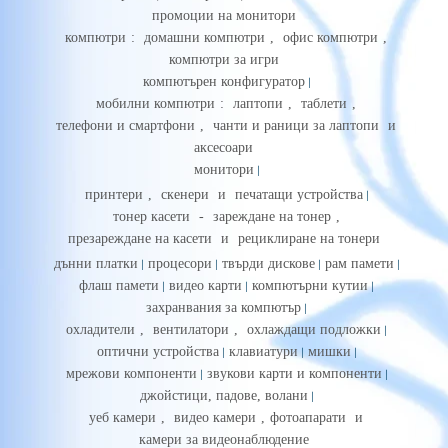
промоции на монитори
компютри
:
домашни компютри
,
офис компютри
,
компютри за игри
компютърен конфигуратор
мобилни компютри
:
лаптопи
,
таблети
,
телефони и смартфони
,
чанти и раници за лаптопи
и
аксесоари
монитори
принтери
,
скенери
и
печатащи устройства
тонер касети
-
зареждане на тонер
,
презареждане на касети
и
рециклиране на тонери
дънни платки
процесори
твърди дискове
рам памети
флаш памети
видео карти
компютърни кутии
захранвания за компютър
охладители
,
вентилатори
,
охлаждащи подложки
оптични устройства
клавиатури
мишки
мрежови компоненти
звукови карти и компоненти
джойстици, падове, волани
уеб камери
,
видео камери
,
фотоапарати
и
камери за видеонаблюдение