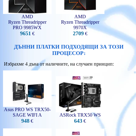
AMD
AMD
Ryzen Threadripper
Ryzen Threadripper
PRO 9985WX
9970X
9651
2709
€
€
ДЪННИ ПЛАТКИ ПОДХОДЯЩИ ЗА ТОЗИ
ПРОЦЕСОР:
Избрахме 4 дъна от наличните, на случаен принцип:
Asus PRO WS TRX50-
SAGE WIFI A
ASRock TRX50 WS
948
643
€
€