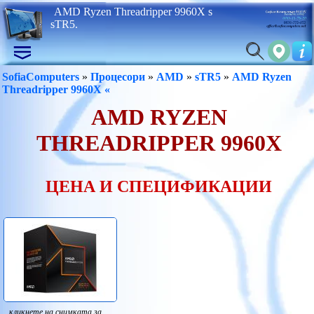
AMD Ryzen Threadripper 9960X s
sTR5.
SofiaComputers
»
Процесори
»
AMD
»
sTR5
»
AMD Ryzen
Threadripper 9960X «
AMD RYZEN
THREADRIPPER 9960X
ЦЕНА И СПЕЦИФИКАЦИИ
кликнете на снимката за