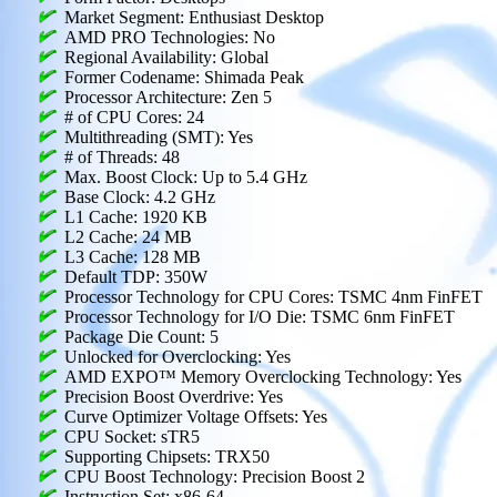
Market Segment: Enthusiast Desktop
AMD PRO Technologies: No
Regional Availability: Global
Former Codename: Shimada Peak
Processor Architecture: Zen 5
# of CPU Cores: 24
Multithreading (SMT): Yes
# of Threads: 48
Max. Boost Clock: Up to 5.4 GHz
Base Clock: 4.2 GHz
L1 Cache: 1920 KB
L2 Cache: 24 MB
L3 Cache: 128 MB
Default TDP: 350W
Processor Technology for CPU Cores: TSMC 4nm FinFET
Processor Technology for I/O Die: TSMC 6nm FinFET
Package Die Count: 5
Unlocked for Overclocking: Yes
AMD EXPO™ Memory Overclocking Technology: Yes
Precision Boost Overdrive: Yes
Curve Optimizer Voltage Offsets: Yes
CPU Socket: sTR5
Supporting Chipsets: TRX50
CPU Boost Technology: Precision Boost 2
Instruction Set: x86-64