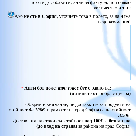
искате да добавите данни за фактура, по-голямо
количество и т.н.:
Ако
не сте в София
, уточнете това в полето, за да няма
недоразумения!
*
Анти бот поле
:
три плюс две
е равно на:
(изпишете отговора с цифра)
Обърнете внимание, че доставките за продукти на
стойност
до 100€
. в рамките на град София са на стойност
3.50€
.
Доставката на стоки със стойност
над 100€
. е
безплатна
(до вход на сграда)
за района на град София.