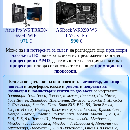
Asus Pro WS TRX50-
ASRock WRX90 WS
SAGE WIFI
EVO sTR5
971
990
€
€
Може да
ни потърсите за съвет
, да разгледате още
процесори
на сокет sTR5
, да се запознаете с предложенията ни за
процесори от AMD
, да се върнете на секцията с всички
процесори
, или да се запознаете с нашите
промоции на
процесори
.
Безплатни доставки на компоненти за
компютър
,
монитори
,
лаптопи
и периферия, както и
ремонт
и
поправка на
компютри
и
компютърни услуги
по домовете
за кварталите:
Банишора, Бели Брези, Борово, Бъкстон, Витоша, Гео Милев,
Гоце Делчев, Дианабад, Драгалевци, Дружба, Дружба 1, Дружба
2, Дървеница, Западен Парк, Зона Б18, Б19, Б5, Иван Вазов,
Изгрев, Изток, Илиенци, Княжево, Красна Поляна, Красно Село,
Лагера, Левски, Лозенец, Ломско шосе, Люлин: Люлин 1 , 2, 3, 4,
5, 6, 7, 8, 9 и Люлин 10 , Манастирски ливади, Младост 1,
Младост 1а, Младост 2, Младост 3, Младост 4, Мотописта,
Мусагеница, Надежда 1, 2, 3 и Надежда 4, Обеля 1 и Обеля 2,