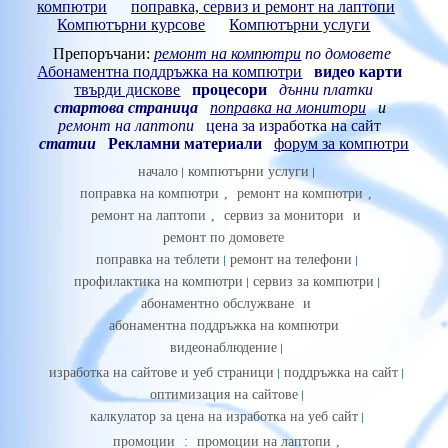
компютри
поправка, сервиз и ремонт на лаптопи
Компютърни курсове
Компютърни услуги
Препоръчани:
ремонт на компютри
по домовете
Абонаментна поддръжка на компютри
видео карти
твърди дискове
процесори
дънни платки
стартова страница
поправка на монитори
и
ремонт на лаптопи
цена за изработка на сайт
статии
Рекламни материали
форум за компютри
начало
компютърни услуги
поправка на компютри
,
ремонт на компютри
,
ремонт на лаптопи
,
сервиз за монитори
и
ремонт по домовете
поправка на теблети
ремонт на телефони
профилактика на компютри
сервиз за компютри
абонаментно обслужване
и
абонаментна поддръжка на компютри
видеонаблюдение
изработка на сайтове и уеб страници
поддръжка на сайт
оптимизация на сайтове
калкулатор за цена на изработка на уеб сайт
промоции
:
промоции на лаптопи
,