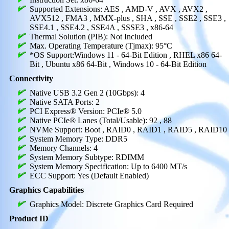
Supported Extensions: AES , AMD-V , AVX , AVX2 ,
AVX512 , FMA3 , MMX-plus , SHA , SSE , SSE2 , SSE3 ,
SSE4.1 , SSE4.2 , SSE4A , SSSE3 , x86-64
Thermal Solution (PIB): Not Included
Max. Operating Temperature (Tjmax): 95°C
*OS Support:Windows 11 - 64-Bit Edition , RHEL x86 64-
Bit , Ubuntu x86 64-Bit , Windows 10 - 64-Bit Edition
Connectivity
Native USB 3.2 Gen 2 (10Gbps): 4
Native SATA Ports: 2
PCI Express® Version: PCIe® 5.0
Native PCIe® Lanes (Total/Usable): 92 , 88
NVMe Support: Boot , RAID0 , RAID1 , RAID5 , RAID10
System Memory Type: DDR5
Memory Channels: 4
System Memory Subtype: RDIMM
System Memory Specification: Up to 6400 MT/s
ECC Support: Yes (Default Enabled)
Graphics Capabilities
Graphics Model: Discrete Graphics Card Required
Product ID