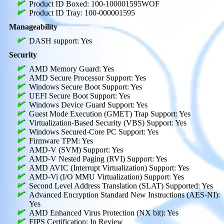
Product ID Boxed: 100-100001595WOF
Product ID Tray: 100-000001595
Manageability
DASH support: Yes
Security
AMD Memory Guard: Yes
AMD Secure Processor Support: Yes
Windows Secure Boot Support: Yes
UEFI Secure Boot Support: Yes
Windows Device Guard Support: Yes
Guest Mode Execution (GMET) Trap Support: Yes
Virtualization-Based Security (VBS) Support: Yes
Windows Secured-Core PC Support: Yes
Firmware TPM: Yes
AMD-V (SVM) Support: Yes
AMD-V Nested Paging (RVI) Support: Yes
AMD AVIC (Interrupt Virtualization) Support: Yes
AMD-Vi (I/O MMU Virtualization) Support: Yes
Second Level Address Translation (SLAT) Supported: Yes
Advanced Encryption Standard New Instructions (AES-NI):
Yes
AMD Enhanced Virus Protection (NX bit): Yes
FIPS Certification: In Review