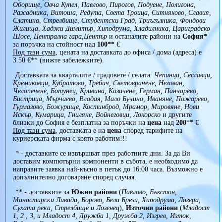
Оборище, Овча Купел, Павлово, Пирогов, Подуене, Полигона,
Разсадника, Витоша, Редута, Света Троица, Ситняково, Славия,
Слатина, Стрелбище, Студентски Град, Триъгълника, Фондови
Жилища, Хаджи Димитър, Хиподрума, Хладилника, Цариградско
Шосе, Централна гара,Център
и останалите райони на
София*
за поръчка на стойност над
100**
€
Под тази сума
, цената на доставката до офиса / дома (адреса) е
3.50 €** (вижте забележките).
Доставката за кварталите / градовете / селата:
Чепинци, Сеславци,
Кремиковци, Кубратово, Требич, Световрачене, Негован,
Челопечене, Ботунец, Кривина, Казичене, Герман, Панчарево,
Бистрица, Мърчаево, Владая, Мало Бучино, Иваняне, Пожарево,
Гурмазово, Божурище, Костинброд, Мрамор, Мировяне, Нови
Искър, Кумарица, Гниляне, Войнеговци, Локорско
и другите
близки до София е безплатна за поръчки на
цена
над
200
** €
Под тази сума
, доставката е на
цена
според тарифите на
куриерската фирма с която работим!!!
* - доставките се извършват през работните дни. За да Ви
доставим компютърни компоненти в събота, е необходимо да
направите заявка най-късно в петък до 16:00 часа. Възможно е
допълнително договаряне според случая.
** - доставките за
Южни райони
(
Павлово, Бъкстон,
Манастирски Ливади, Борово, Бели Брези, Хиподрума, Лагера,
Сухата река, Стрелбище и Лозенец
),
Източни райони
(
Младост
1, 2 , 3, и Младост 4, Дружба 1, Дружба 2, Изгрев, Изток,