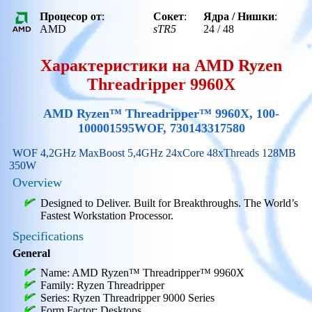
Процесор от
:
Сокет
:
Ядра / Нишки
:
AMD
sTR5
24 / 48
Характеристики на AMD Ryzen
Threadripper 9960X
AMD Ryzen™ Threadripper™ 9960X, 100-
100001595WOF, 730143317580
WOF 4,2GHz MaxBoost 5,4GHz 24xCore 48xThreads 128MB
350W
Overview
Designed to Deliver. Built for Breakthroughs. The World’s
Fastest Workstation Processor.
Specifications
General
Name: AMD Ryzen™ Threadripper™ 9960X
Family: Ryzen Threadripper
Series: Ryzen Threadripper 9000 Series
Form Factor: Desktops