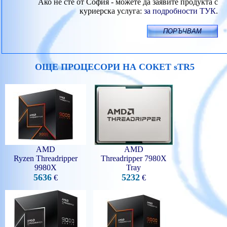
Ако не сте от София - можете да заявите продукта с
куриерска услуга:
за подробности ТУК
.
ОЩЕ ПРОЦЕСОРИ НА СОКЕТ sTR5
AMD
AMD
Ryzen Threadripper
Threadripper 7980X
9980X
Tray
5636
5232
€
€