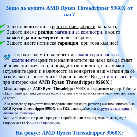
Защо да купите AMD Ryzen Threadripper 9960X от
нас?
Защото
цените
ни са
едни от най-добрите
на пазара;
Защото имаме
реални
магазини за компютри
, в които
можете да ни намерите
по всяко време;
Защото имате истинска
гаранция
, при това към нас!
Поради голямото количество
компютърни части и
компоненти
цените и наличностите им няма как да бъдат
обновявани ежечасно, и поради тази причина, е възможно
актуалните цени и наличности за конкретен наш магазин да се
различават от посочените. Препоръчваме Ви да
ни потърсите
при интерес към
AMD Ryzen Threadripper 9960X
!
Може да поръчате
AMD Ryzen Threadripper 9960X
и посредством куриер. Работим
с Еконт, като доставка до техен офис в страната е на по-ниска цена отколкото доставка
до адрес.
Ако желаете да прочетете или споделите мнения и/или ревюта ( ако има написани ) за
AMD Ryzen Threadripper 9960X, s. sTR5
, заповядайте във
форума ни за отзиви и
мнения за процесори
.
Ако имате въпрос свързан с процесор ( проблем или питане ), можете да зададете
въпроса си във
форума за процесори
.
На фокус: AMD Ryzen Threadripper 9960X: