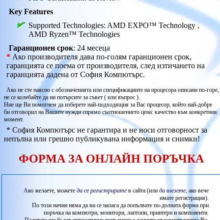
Key Features
Supported Technologies: AMD EXPO™ Technology ,
AMD Ryzen™ Technologies
Гаранционен срок
: 24 месеца
*
Ако производителя дава по-голям гаранционен срок,
гаранцията се поема от производителя, след изтичането на
гаранцията дадена от София Компютърс.
Ако не сте наясно с обозначенията или спецификациите на процесора описани по-горе,
не се колебайте да ни потърсите за съвет ( или въпрос ).
Ние ще Ви помогнем да изберете най-подходящия за Вас процесор, който най-добре
би отговорил на Вашите нужди спрямо съотношението цена: качество към конкретния
момент.
* София Компютърс не гарантира и не носи отговорност за
непълна или грешно публикувана информация и снимки!
ФОРМА ЗА ОНЛАЙН ПОРЪЧКА
Ако желаете, можете
да се регистрирате
в сайта (или
да влезете
, ако вече
имате регистрация).
По този начин няма да ви се налага да попълвате по-долната форма при
поръчка на компютри, монитори, лаптопи, принтери и компоненти.