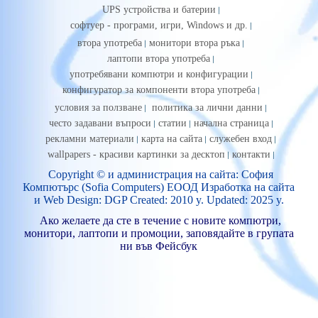
UPS устройства и батерии
софтуер - програми, игри, Windows и др.
втора употреба
монитори втора ръка
лаптопи втора употреба
употребявани компютри и конфигурации
конфигуратор за компоненти втора употреба
условия за ползване
политика за лични данни
често задавани въпроси
статии
начална страница
рекламни материали
карта на сайта
служебен вход
wallpapers - красиви картинки за десктоп
контакти
Copyright © и
администрация на сайта
: София
Компютърс (Sofia Computers) ЕООД
Изработка на сайт
а
и
Web Design
: DGP Created: 2010 y. Updated: 2025 y.
Ако желаете да сте в течение с новите компютри,
монитори, лаптопи и промоции, заповядайте в групата
ни във Фейсбук