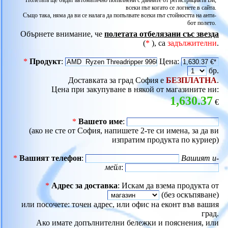
Полетата ще бъдат автоматично попълнени с данните от регистрацията Ви,
всеки път когато се логнете в сайта.
Също така, няма да ви се налага да попълвате всеки път стойността на анти-
бот полето.
Обърнете внимание, че
полетата отбелязани със звезда
(
*
), са
задължителни
.
*
Продукт
:
Цена:
бр.
Доставката за град София е
БЕЗПЛАТНА
.
Цена при закупуване в някой от магазините ни:
1,630.37
€
*
Вашето име
:
(ако не сте от София, напишете 2-те си имена, за да ви
изпратим продукта по куриер)
*
Вашият телефон
:
Вашият и-
мейл
:
*
Адрес за доставка
: Искам да взема продукта от
(без оскъпяване)
или посочете: точен адрес, или офис на еконт във вашия
град.
Ако имате допълнителни бележки и пояснения, или