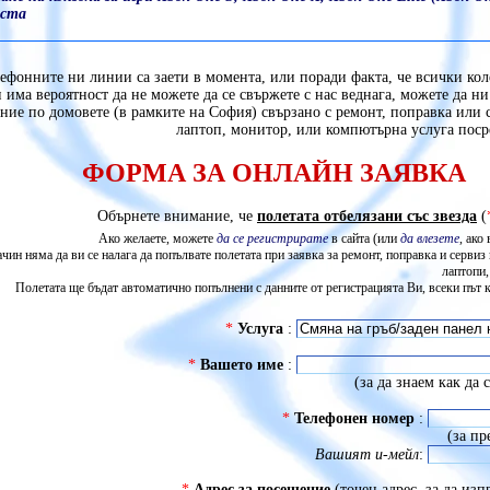
аста
ефонните ни линии са заети в момента, или поради факта, че всички кол
 има вероятност да не можете да се свържете с нас веднага, можете да ни
ние по домовете (в рамките на София) свързано с ремонт, поправка или 
лаптоп, монитор, или компютърна услуга поср
ФОРМА ЗА ОНЛАЙН ЗАЯВКА
Обърнете внимание, че
полетата отбелязани със звезда
(
Ако желаете, можете
да се регистрирате
в сайта (или
да влезете
, ако
ачин няма да ви се налага да попълвате полетата при заявка за ремонт, поправка и серви
лаптопи,
Полетата ще бъдат автоматично попълнени с данните от регистрацията Ви, всеки път ко
*
Услуга
:
*
Вашето име
:
(за да знаем как да
*
Телефонен номер
:
(за п
Вашият и-мейл
:
*
Адрес за посещение
(точен адрес, за да из