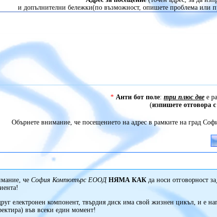
и допълнителни бележки(по възможност, опишете проблема или пр
*
Анти бот поле
:
три плюс две
е р
(
изпишете отговора с
Обърнете внимание, че посещението на адрес в рамките на град Соф
имание, че
София Компютърс ЕООД
НЯМА КАК
да носи отговорност за
иента!
друг електронен компонент, твърдия диск има свой жизнен цикъл, и е н
фектира) във всеки един момент!