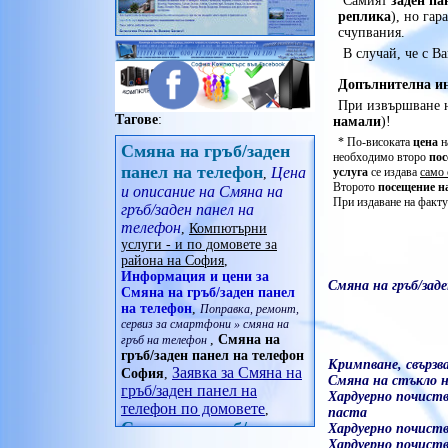
Самият
заден па
Seasonic
реплика
), но га
офис принадлежности
SHARKOON
счупвания.
очила
Shuttle
принадлежности
В случай, че с В
Spire
радиостанции
Super Flower
Допълнителна ин
рамка за снимка
SUPERMICRO
При извършване н
сплитери
Thermalright
Тагове
:
намали
)!
телескоп
Thermaltake
* По-високата
цена
н
уреди за дома
Смяна на гръб/заден
Trendsonic
необходимо второ
пос
фитнес гривни
XIGMATEK
панел на телефон
Цена
услуга
се издава
само 
,
часовници
Xilence
Второто
посещение н
и описание на Смяна на
При издаване на факту
XPG
гръб/заден панел на
Zalman
телефон
,
Компютърни
Zebra
услуги - и по домовете за
или изберете
района на София
,
захранвания втора употреба
Информация и цени за
Смяна на гръб/зад
Смяна на гръб/заден панел
на телефон
,
Поправка, ремонт,
сервиз за смартфони » смяна на
,
Смяна на
гръб на телефон
гръб/заден панел на телефон
Кримпване, свързв
Заявка за Смяна на
София
,
Смяна на стъкло 
гръб/заден панел на
Хардуерно почиств
телефон по домовете
,
паста
Смяна на гръб/заден
Хардуерно почиств
Хардуерно почиства