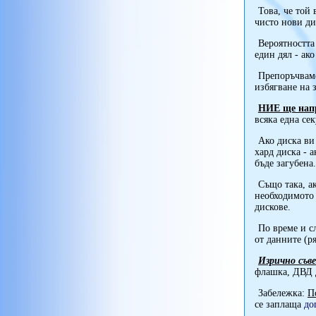
Това, че той 
чисто нови ди
Вероятността
един дял - ак
Препоръчваме
избягване на 
НИЕ ще нап
всяка една се
Ако диска ви
хард диска - 
бъде загубена.
Също така, а
необходимото 
дискове.
По време и с
от данните (р
Изрично съв
флашка, ДВД д
Забележка:
П
се заплаща
до