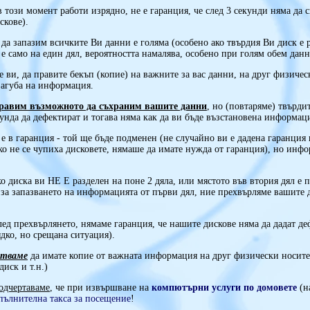
в този момент работи изрядно, не е гаранция, че след 3 секунди няма да с
скове).
 да запазим всичките Ви данни е голяма (особено ако твърдия Ви диск е 
о е само на един дял, вероятността намалява, особено при голям обем данн
 ви, да правите бекъп (копие) на важните за вас данни, на друг физичес
загуба на информация.
равим възможното да съхраним вашите данни
, но (повтаряме) твърди
кунда да дефектират и тогава няма как да ви бъде възстановена информац
 е в гаранция - той ще бъде подменен (не случайно ви е дадена гаранция
ако не се чупиха дисковете, нямаше да имате нужда от гаранция), но инф
ко диска ви НЕ Е разделен на поне 2 дяла, или мястото във втория дял е 
за запазването на информацията от първи дял, ние прехвърляме вашите
лед прехвърлянето, нямаме гаранция, че нашите дискове няма да дадат де
ядко, но срещана ситуация).
етваме
да имате копие от важната информация на друг физически носите
иск и т.н.)
одчертаваме
, че при извършване на
компютърни услуги по домовете
(н
пълнителна такса
за посещение
!