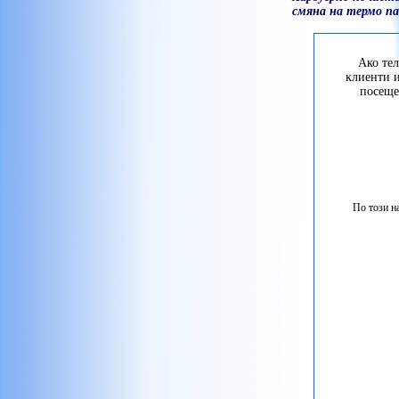
панел на телефон цена
,
смяна на термо п
секция Поправка, ремонт,
сервиз за смартфони » смяна
на гръб на телефон
,
аБоНАментна поддръжка на
Ако тел
обслужване на
компютри
,
клиенти и
PC
посеще
компютри
,
профилактика
,
По този н