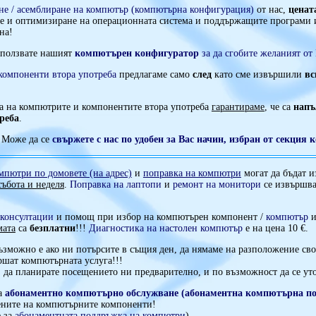
ане / асемблиране на компютър (компютърна конфигурация)
от нас,
ценат
е и оптимизиране на операционната система и поддържащите програми 
на!
зползвате нашият
компютърен конфигуратор
за да сгобите желаният от
компоненти втора употреба
предлагаме само
след
като сме извършили
вс
а на компютрите и компонентите втора употреба
гарантираме
, че са
напъ
треба
.
Може да се
свържете с нас по удобен за Вас начин, избран от секция 
мпютри по домовете (на адрес)
и
поправка на компютри
могат да бъдат и
ъбота и неделя
.
Поправка на лаптопи
и
ремонт на монитори
се извършва
консултации
и помощ при избор на компютърен компонент /
компютър
и
мата
са
безплатни
!!!
Диагностика на настолен компютър
е на цена 10 €.
ъзможно е ако ни потърсите в същия ден, да нямаме на разположение св
ршат компютърната услуга!!!
 да планирате посещението ни предварително, и по възможност да се уто
на
абонаментно компютърно обслужване (абонаментна компютърна п
ените на компютърните компоненти!
е за
абонаментната поддръжка на компютри
).