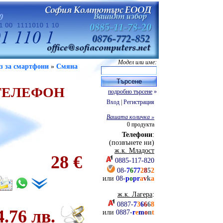
Модел или име:
з за смартфони
»
Смяна
 ТЕЛЕФОН
подробно търсене
»
Вход
|
Регистрация
Вашата количка »
0
продукта
Телефони
:
(позвънете ни)
ж.к. Младост
28 €
0885-117-820
08-
7
6
77
2
8
5
2
или
08-
p
o
pr
a
v
k
a
ж.к. Лагера
:
0887-
7
3
6
6
6
8
4.76 лв.
или
0887-
r
e
m
o
n
t