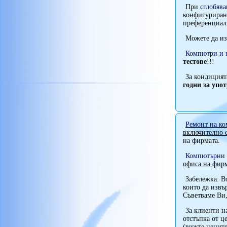
При
сглобяв
конфигуриран
преференциал
Можете да и
Компютри и 
тестове
!!!
За кондицият
годни за упо
Ремонт на ко
включително с
на фирмата.
Компютърни 
офиса на фир
Забележка: В
които да извъ
Съветваме Ви,
За клиенти 
отстъпка от ц
(вижте ценит