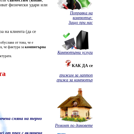
или
съвместим
(
копие
,
риват физически удари или
Поправка на
компютър:
Защо при нас
а на клиента (да се
обуславя от това, че е
а, че фактура за
компютърна
Компютърни услуги
ктурата.
КАК ДА се
та
грижим за лаптоп
грижа за компютър
лючена смяна на термо
Ремонт по домовете
ne) от прах с включена