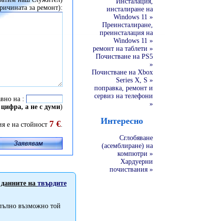
Инсталация,
ичината за ремонт):
инсталиране на
Windows 11 »
Преинсталиране,
преинсталация на
Windows 11 »
ремонт на таблети »
Почистване на PS5
»
Почистване на Xbox
Series X, S »
поправка, ремонт и
сервиз на телефони
авно на :
»
 цифра, а не с думи
)
Интересно
7 €
ия е на стойност
.
Сглобяване
(асемблиране) на
компютри »
Хардуерни
почиствания »
данните на
твърдите
апълно възможно той