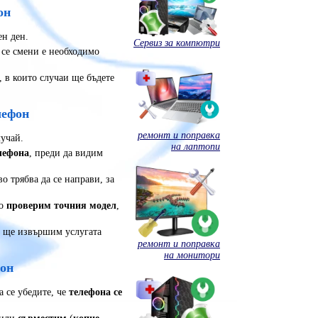
он
ен ден.
Сервиз за компютри
а се смени е необходимо
 в които случаи ще бъдете
лефон
ремонт и поправка
лучай.
на лаптопи
лефона
, преди да видим
во трябва да се направи, за
то
проверим точния модел
,
и ще извършим услугата
ремонт и поправка
на монитори
фон
а се убедите, че
телефона се