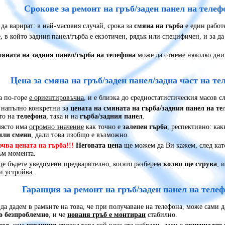
Срокове за ремонт на гръб/заден панел на телеф
да варират: в най-масовия случай, срока за
смяна на гърба
е един работ
, в който задния панел/гърба е екзотичен, рядък или специфичен, и за д
мяната на задния панел/гърба на телефона
може да отнеме няколко дни,
Цена за смяна на гръб/заден панел/задна част на те
а по-горе
е ориентировъчна
, и е близка до средностатистическия масов с
 напълно конкретни за
цената на смяната на гърба/задния панел на те
то на
телефона
, така и на
гърба/задния панел
.
място има
огромно значение
как точно е
залепен гърба
, респективно: как
или смени
, дали това изобщо е възможно.
ва цената на гърба!!!
Неговата цена
ще можем да Ви кажем, след ка
ъм момента.
ще бъдете уведомени предварително, когато разберем
колко ще струва
, 
и устройва
.
Гаранция за ремонт на гръб/заден панел на теле
а дадем в рамките на това, че при получаване на телефона, може сами д
о безпроблемно
, и че
новаия гръб е монтиран
стабилно.