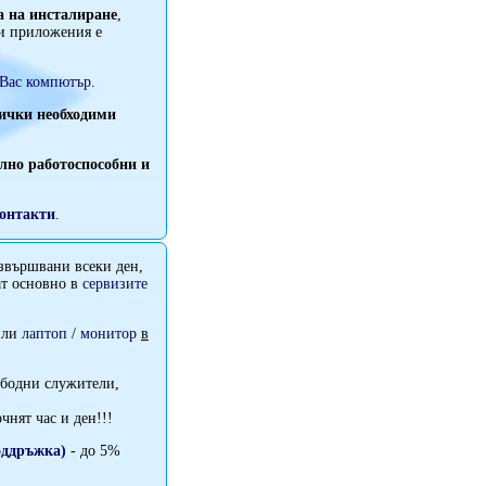
а на инсталиране
,
и приложения е
 Вас компютър
.
ички необходими
лно работоспособни и
контакти
.
звършвани всеки ден,
т основно в
сервизите
ли
лаптоп
/
монитор
в
ободни служители,
чнят час и ден!!!
оддръжка)
- до 5%