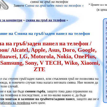
смяна на гръб на телефон
* Цените са с 
Заявете
Смяна на гръб/заден панел на телефон »
(в цена
з за компютри
»
смяна на гръб на телефон
»
ние на Смяна на гръб/заден панел на телефон
а на гръб/заден панел на телефон /
н/ Alcatel, Apple, Asus, Doro, Google,
uawei, LG, Motorola, Nokia, OnePlus,
 Samsung, Sony, V TECH, Wiko, Xiaomi,
ZTE
е със счупен гръб/заден панел, или стъкления гръб не позволява на
режда, в повечето случаи това налага неговата смяна. Ние можем да
 този случай.
ие е как ще бъде
сменен гърба
, защото това дава отражение на
 на телефона в последствие, а не по-малко важно е, да бъде
тен монтаж и залепяне на гръбчето/задния панел
, защото ако не е
работата на телефона
като цяло.