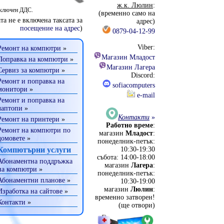
ж.к. Люлин
:
включен ДДС.
(временно само на
та не е включена таксата за
адрес)
посещение на адрес
)
0879-04-12-99
Viber:
Ремонт на компютри
»
Магазин Младост
Поправка на компютри
»
Магазин Лагера
Сервиз за компютри
»
Discord:
Ремонт и поправка на
sofiacomputers
монитори
»
e-mail
Ремонт и поправка на
лаптопи
»
Контакти
»
Ремонт на принтери
»
Работно време
:
Ремонт на компютри по
магазин
Младост
:
домовете
»
понеделник-петък:
Компютърни услуги
10:30-19:30
събота: 14:00-18:00
Абонаментна поддръжка
магазин
Лагера
:
на компютри
»
понеделник-петък:
Абонаментни планове
»
10:30-19:00
магазин
Люлин
:
Изработка на сайтове
»
временно затворен!
Контакти
»
(ще отвори)