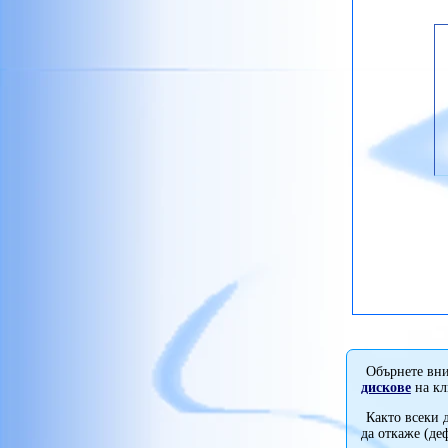
Обърнете вн
дискове
на кл
Както всеки 
да откаже (де