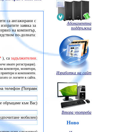
еги са ангажирани с
Абонаментна
 изпратите заявка за
поддръжка
сервиз на компютър,
едством по-долната:
*
), са
задължителни
.
 вече имате регистрация).
з на компютри, монитори,
Изработка на сайт
 принтери и компоненти.
гато се логнете в сайта.
 се обръщаме към Вас)
Втора употреба
редпочитане мобилен)
Ново
пратим наш служител)