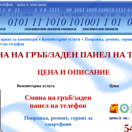
телефон - цена и описание.
Сервиз за компютри
»
Компютърни услуги
»
Поправка, ремонт, серви
ел на телефон
А НА ГРЪБ/ЗАДЕН ПАНЕЛ НА
ЦЕНА И ОПИСАНИЕ
Компютърна услуга
:
Цена
:
Смяна на гръб/заден
панел на телефон
Поправка, ремонт, сервиз за
цена в лв.:
смартфони
5