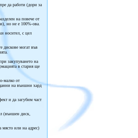
пре да работи (дори за
разделен на повече от
и), но не е 100%-ова.
ки носител, с цел
те дискове могат във
ията.
 при закупуването на
ормацията в стария ще
по-малко от
 данни на външни хард
фект и да загубим част
л (външен диск,
а място или на адрес)