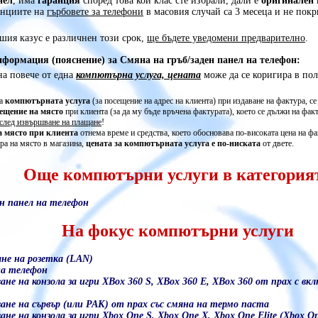
нел
, има
гаранция
според това кой клас сте избрали, дали е
оригинален
ранциите на
гърбовете за телефони
в масовия случай са 3 месеца и не пок
ашия казус е различнен този срок,
ще бъдете уведомени предварително
.
формация (пояснение) за Смяна на гръб/заден панел на телефон:
а повече от една
компютърна услуга, цената
може да се коригира в полз
а
компютърната услуга
(за посещение на адрес на клиента) при издаване на фактура, се 
ещение на място
при клиента (за да му бъде връчена фактурата), което се дължи на факт
след извършване на плащане
!
а място при клиента
отнема време и средства, което обосновава по-високата цена на фа
ра на място в магазина,
цената за компютърната услуга е по-ниската
от двете.
Още компютърни услуги в категория
ен панел на телефон
На фокус компютърни услуги
ане на розетка (LAN)
на телефон
ане на конзола за игри XBox 360 S, XBox 360 E, XBox 360 от прах с вк
ане на сървър (или РАК) от прах със смяна на термо паста
не на конзола за игри Xbox One S, Xbox One X, Xbox One Elite (Xbox O